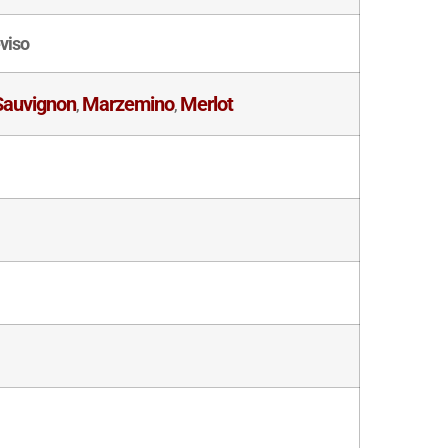
eviso
Sauvignon
Marzemino
Merlot
,
,