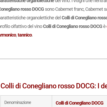
aratteristiche organolettiche
del vino. I vitigni che rient
Conegliano rosso DOCG
sono Cabernet franc, Cabernet 
aratteristiche organolettiche del
Colli di Conegliano ros
rofilo olfattivo del vino
Colli di Conegliano rosso DOCG
è
armonico
,
tannico
.
Colli di Conegliano rosso DOCG: I de
Denominazione
Colli di Conegliano DOCG