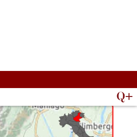
ATTROCALICI
 rosso DOCG
 DOCG” →