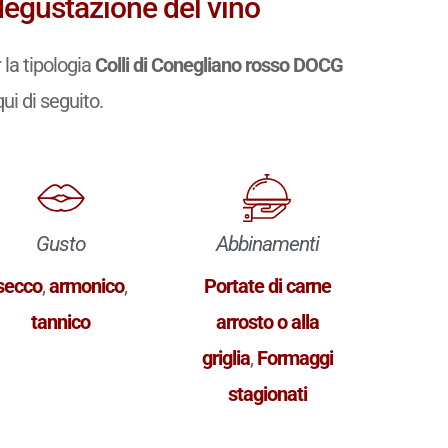
degustazione del vino
la tipologia
Colli di Conegliano rosso DOCG
qui di seguito.
Gusto
Abbinamenti
secco
,
armonico
,
Portate di carne
tannico
arrosto o alla
griglia
,
Formaggi
stagionati