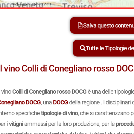
Salva questo conten
Tutte le Tipologie dei
Il vino Colli di Conegliano rosso DO
l vino
Colli di Conegliano rosso DOCG
è una delle tipologi
Conegliano DOCG
, una
DOCG
della regione . I disciplinar
interno specifiche
tipologie di vino
, che si caratterizzano p
er i
vitigni
ammessi per la loro produzione, per le
procedu