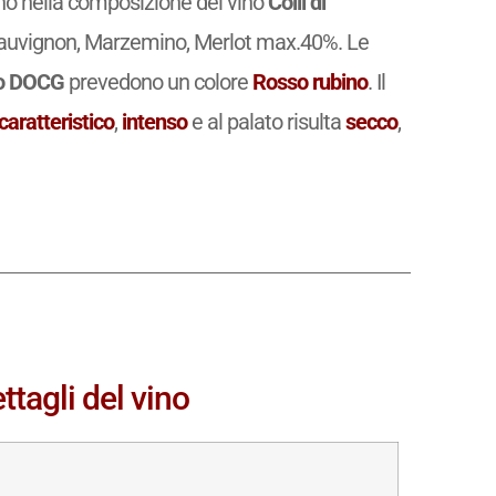
rano nella composizione del vino
Colli di
sauvignon, Marzemino, Merlot max.40%. Le
so DOCG
prevedono un colore
Rosso rubino
. Il
caratteristico
,
intenso
e al palato risulta
secco
,
ttagli del vino