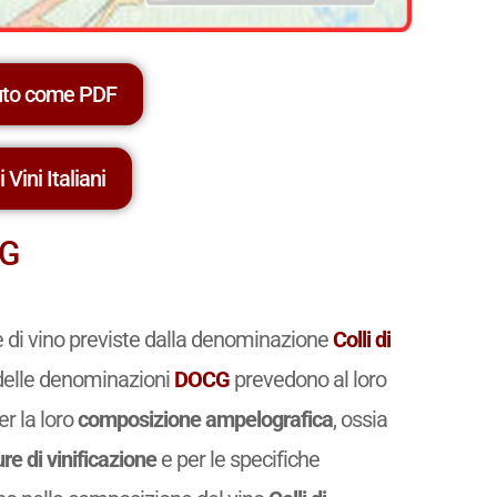
uto come PDF
 Vini Italiani
CG
e di vino previste dalla denominazione
Colli di
i delle denominazioni
DOCG
prevedono al loro
er la loro
composizione ampelografica
, ossia
re di vinificazione
e per le specifiche