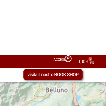
0
ACCEDI
0,00
€
visita il nostro BOOK SHOP
LE TIPOLOGIE DEI VINI NELLE DENOMINAZIONI – QU
Colli di Conegliano
Una tipologia della Denominazione “Colli di Conegliano