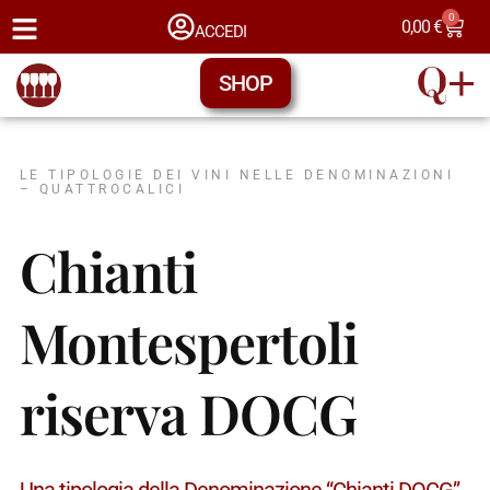
0
0,00
€
ACCEDI
SHOP
LE TIPOLOGIE DEI VINI NELLE DENOMINAZIONI
– QUATTROCALICI
Chianti
Montespertoli
riserva DOCG
Una tipologia della Denominazione “Chianti DOCG”