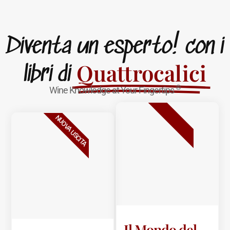
Diventa un esperto! con i
Quattrocalici
libri di
®
Wine Knowledge at Your Fingertips
BESTSELLER
NUOVA USCITA
Il Mondo del