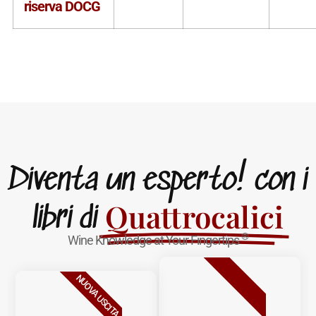
riserva DOCG
Diventa un esperto! con i
Quattrocalici
libri di
®
Wine Knowledge at Your Fingertips
BESTSELLER
NUOVA USCITA