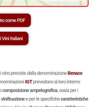
uto come PDF
 Vini Italiani
di vino previste dalla denominazione
Benaco
 denominazioni
IGT
prevedono al loro interno
ro
composizione ampelografica
, ossia per i
 vinificazione
e per le specifiche
caratteristiche