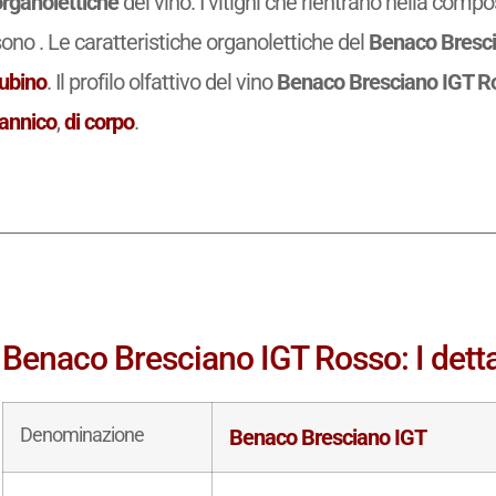
organolettiche
del vino. I vitigni che rientrano nella comp
ono . Le caratteristiche organolettiche del
Benaco Bresci
rubino
. Il profilo olfattivo del vino
Benaco Bresciano IGT R
tannico
,
di corpo
.
Benaco Bresciano IGT Rosso: I detta
Denominazione
Benaco Bresciano IGT