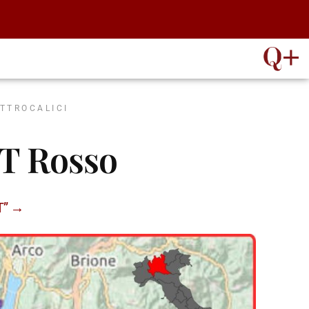
ATTROCALICI
GT Rosso
GT” →