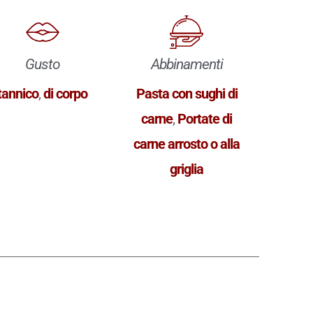
Gusto
Abbinamenti
tannico
,
di corpo
Pasta con sughi di
carne
,
Portate di
carne arrosto o alla
griglia