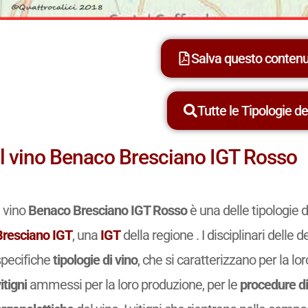
Salva questo conten
Tutte le Tipologie dei
Il vino Benaco Bresciano IGT Rosso
l vino
Benaco Bresciano IGT Rosso
è una delle tipologie 
Bresciano IGT
, una
IGT
della regione . I disciplinari delle
specifiche
tipologie di vino
, che si caratterizzano per la lo
itigni
ammessi per la loro produzione, per le
procedure di