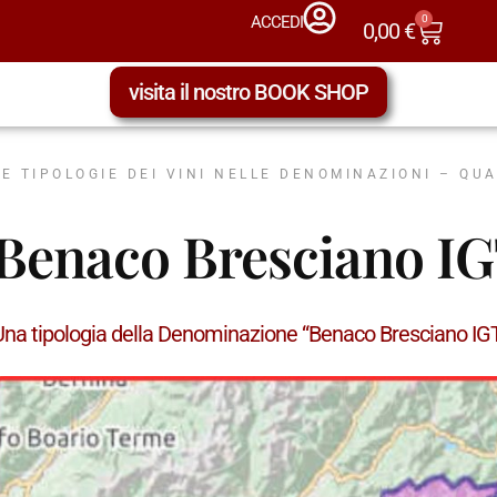
0
ACCEDI
0,00
€
visita il nostro BOOK SHOP
LE TIPOLOGIE DEI VINI NELLE DENOMINAZIONI – QU
Benaco Bresciano I
Una tipologia della Denominazione “Benaco Bresciano I