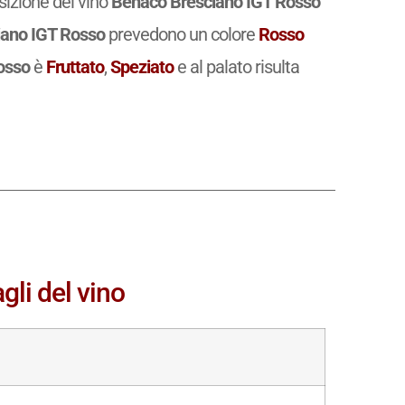
osizione del vino
Benaco Bresciano IGT Rosso
ano IGT Rosso
prevedono un colore
Rosso
osso
è
Fruttato
,
Speziato
e al palato risulta
gli del vino