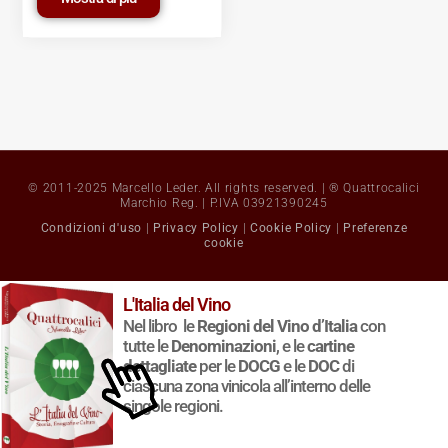
© 2011-2025 Marcello Leder. All rights reserved. | ® Quattrocalici
Marchio Reg. | P.IVA 03921390245
Condizioni d'uso
|
Privacy Policy
|
Cookie Policy
|
Preferenze
cookie
L'Italia del Vino
Nel libro le
Regioni del Vino d’Italia
con
tutte le
Denominazioni
, e le
cartine
dettagliate
per le
DOCG
e le
DOC
di
ciascuna zona vinicola all’interno delle
singole regioni.