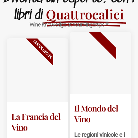
Quattrocalici
libri di
®
Wine Knowledge at Your Fingertips
BESTSELLER
NUOVA USCITA
Il Mondo del
La Francia del
Vino
Vino
Le regioni vinicole e i