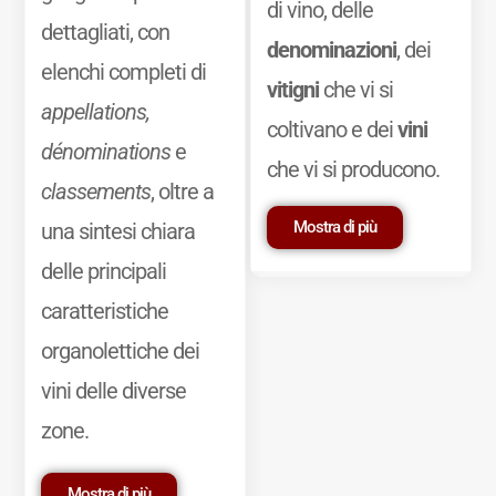
di vino, delle
dettagliati, con
denominazioni
, dei
elenchi completi di
vitigni
che vi si
appellations,
coltivano e dei
vini
dénominations
e
che vi si producono.
classements
, oltre a
Mostra di più
una sintesi chiara
delle principali
caratteristiche
organolettiche dei
vini delle diverse
zone.
Mostra di più