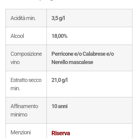
Acidità min.
3,5 g/l
Alcool
18,00%
Composizione
Perricone e/o Calabrese e/o
vino
Nerello mascalese
Estratto secco
21,0 g/l
min.
Affinamento
10 anni
minimo
Menzioni
Riserva