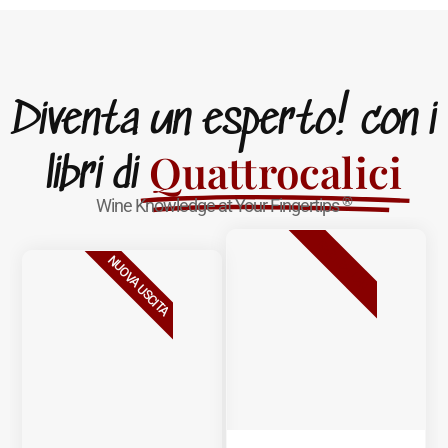
Diventa un esperto! con i
Quattrocalici
libri di
®
Wine Knowledge at Your Fingertips
BESTSELLER
NUOVA USCITA