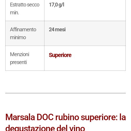
Estratto secco
17,0 g/l
min.
Affinamento
24 mesi
minimo
Menzioni
Superiore
presenti
Marsala DOC rubino superiore: la
degustazione del vino