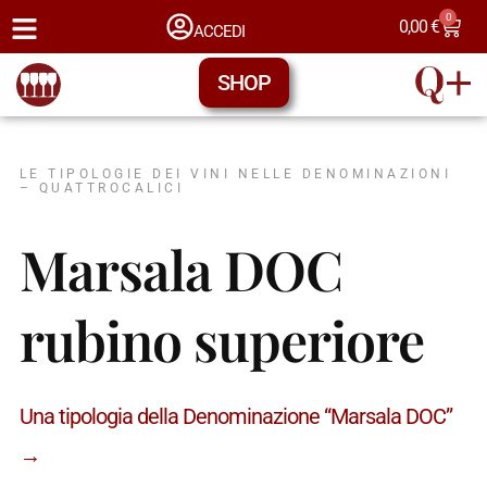
0
0,00
€
ACCEDI
SHOP
LE TIPOLOGIE DEI VINI NELLE DENOMINAZIONI
– QUATTROCALICI
Marsala DOC
rubino superiore
Una tipologia della Denominazione “Marsala DOC”
→