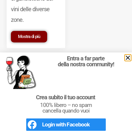
vini delle diverse
zone.
Mostra di più
Entra a far parte
della nostra community!
© 2011-2025 Marcello Leder. All rights reserved. | ® Quattrocalici
Crea subito il tuo account
Marchio Reg. | P.IVA 03921390245
100% libero – no spam
Condizioni d'uso
|
Privacy Policy
|
Cookie Policy
|
Preferenze
cookie
cancella quando vuoi
Login with
Facebook
L'Italia del Vino