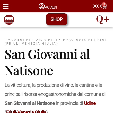
0
0,00
€
ACCEDI
SHOP
I COMUNI DEL VINO DELLA PROVINCIA DI UDINE
(FRIULI-VENEZIA GIULIA)
San Giovanni al
Natisone
La viticoltura, la produzione di vino, le cantine e le
principali risorse enogastronomiche del comune di
San Giovanni al Natisone
in provincia di
Udine
(
Friuli-Venezia Giulia
).