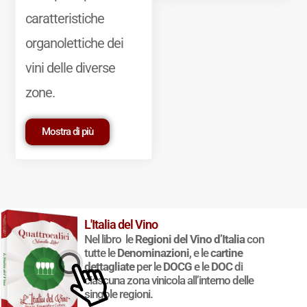
caratteristiche
organolettiche dei
vini delle diverse
zone.
Mostra di più
L'Italia del Vino
Nel libro le
Regioni del Vino d’Italia
con
tutte le
Denominazioni
, e le
cartine
© 2011-2025 Marcello Leder. All rights reserved. | ® Quattrocalici
dettagliate
per le
DOCG
e le
DOC
di
Marchio Reg. | P.IVA 03921390245
ciascuna zona vinicola all’interno delle
Condizioni d'uso
|
Privacy Policy
|
Cookie Policy
|
Preferenze
singole regioni.
cookie