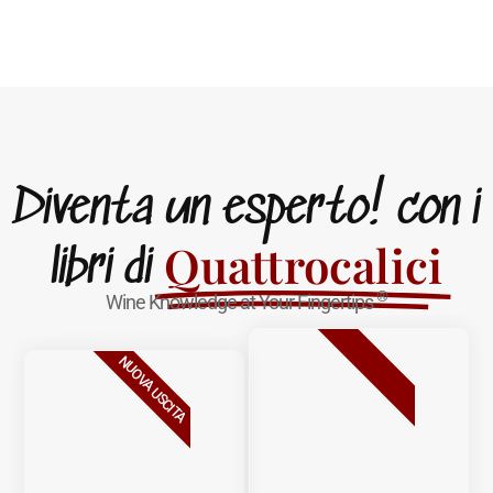
Diventa un esperto! con i
Quattrocalici
libri di
®
Wine Knowledge at Your Fingertips
BESTSELLER
NUOVA USCITA