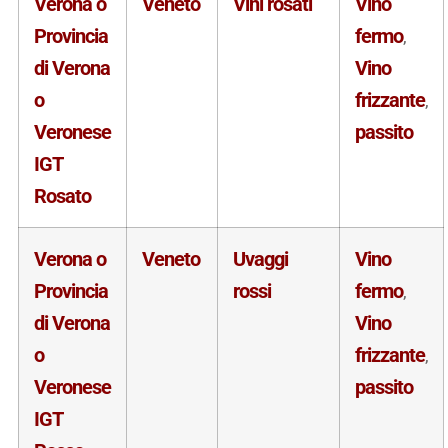
Verona o
Veneto
Vini rosati
Vino
Provincia
fermo
,
di Verona
Vino
o
frizzante
,
Veronese
passito
IGT
Rosato
Verona o
Veneto
Uvaggi
Vino
Provincia
rossi
fermo
,
di Verona
Vino
o
frizzante
,
Veronese
passito
IGT