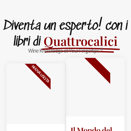
Diventa un esperto! con i
Quattrocalici
libri di
®
Wine Knowledge at Your Fingertips
BESTSELLER
NUOVA USCITA
Il Mondo del