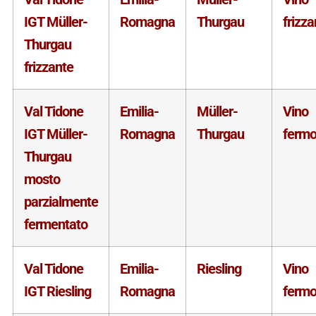
IGT Müller-
Romagna
Thurgau
frizza
Thurgau
frizzante
Val Tidone
Emilia-
Müller-
Vino
IGT Müller-
Romagna
Thurgau
ferm
Thurgau
mosto
parzialmente
fermentato
Val Tidone
Emilia-
Riesling
Vino
IGT Riesling
Romagna
ferm