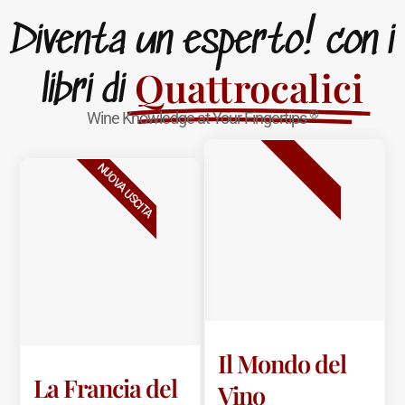
Diventa un esperto! con i
Quattrocalici
libri di
®
Wine Knowledge at Your Fingertips
BESTSELLER
NUOVA USCITA
Il Mondo del
La Francia del
Vino