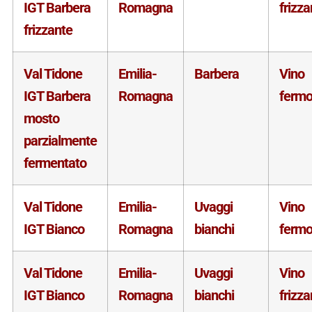
IGT Barbera
Romagna
frizza
frizzante
Val Tidone
Emilia-
Barbera
Vino
IGT Barbera
Romagna
ferm
mosto
parzialmente
fermentato
Val Tidone
Emilia-
Uvaggi
Vino
IGT Bianco
Romagna
bianchi
ferm
Val Tidone
Emilia-
Uvaggi
Vino
IGT Bianco
Romagna
bianchi
frizza