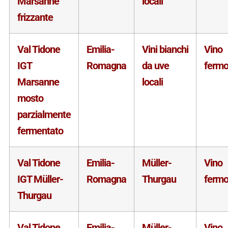
Marsanne
locali
frizzante
Val Tidone
Emilia-
Vini bianchi
Vino
IGT
Romagna
da uve
ferm
Marsanne
locali
mosto
parzialmente
fermentato
Val Tidone
Emilia-
Müller-
Vino
IGT Müller-
Romagna
Thurgau
ferm
Thurgau
Val Tidone
Emilia-
Müller-
Vino