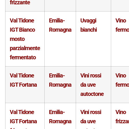
frizzante
Val Tidone
Emilia-
Uvaggi
Vino
IGT Bianco
Romagna
bianchi
ferm
mosto
parzialmente
fermentato
Val Tidone
Emilia-
Vini rossi
Vino
IGT Fortana
Romagna
da uve
ferm
autoctone
Val Tidone
Emilia-
Vini rossi
Vino
IGT Fortana
Romagna
da uve
frizza