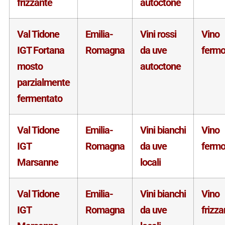
frizzante
autoctone
Val Tidone
Emilia-
Vini rossi
Vino
IGT Fortana
Romagna
da uve
ferm
mosto
autoctone
parzialmente
fermentato
Val Tidone
Emilia-
Vini bianchi
Vino
IGT
Romagna
da uve
ferm
Marsanne
locali
Val Tidone
Emilia-
Vini bianchi
Vino
IGT
Romagna
da uve
frizza