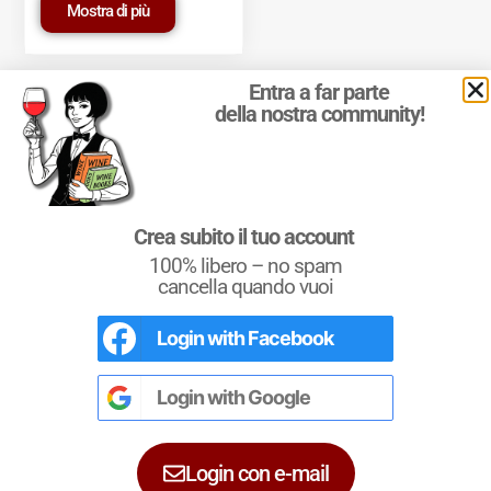
Mostra di più
Entra a far parte
della nostra community!
© 2011-2025 Marcello Leder. All rights reserved. | ® Quattrocalici
Crea subito il tuo account
Marchio Reg. | P.IVA 03921390245
100% libero – no spam
Condizioni d'uso
|
Privacy Policy
|
Cookie Policy
|
Preferenze
cookie
cancella quando vuoi
Login with
Facebook
L'Italia del Vino
Nel libro le
Regioni del Vino d’Italia
con
tutte le
Denominazioni
, e le
cartine
Login with
Google
dettagliate
per le
DOCG
e le
DOC
di
ciascuna zona vinicola all’interno delle
singole regioni.
Login con e-mail