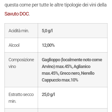
questa come per tutte le altre tipologie dei vini della
Savuto DOC
.
Acidità min.
5,0 g/l
Alcool
12,00%
Composizione
Gaglioppo (localmente noto come
vino
Arvino) max.45%, Aglianico
max.45%, Greco nero, Nerello
Cappuccio max.10%
Estratto secco
25,0 g/l
min.