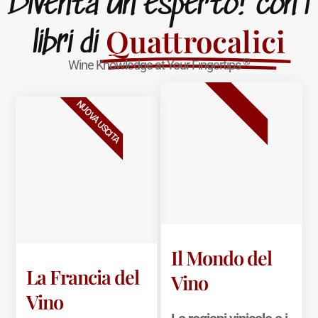
Diventa un esperto! con i
Quattrocalici
libri di
®
Wine Knowledge at Your Fingertips
BESTSELLER
NUOVA USCITA
Il Mondo del
La Francia del
Vino
Vino