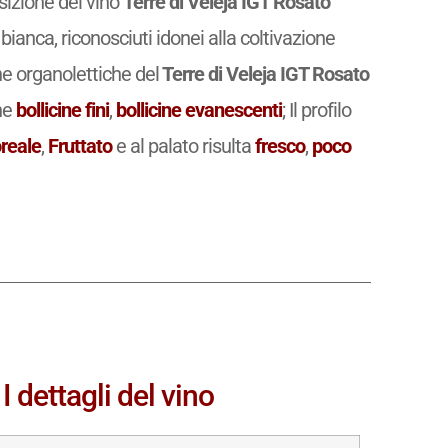
osizione del vino
Terre di Veleja IGT Rosato
ianca, riconosciuti idonei alla coltivazione
e organolettiche del
Terre di Veleja IGT Rosato
ine
bollicine fini
,
bollicine evanescenti
; Il profilo
oreale
,
Fruttato
e al palato risulta
fresco
,
poco
I dettagli del vino