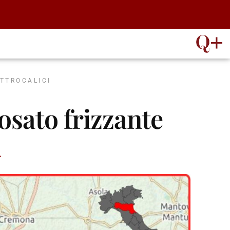
ATTROCALICI
osato frizzante
→