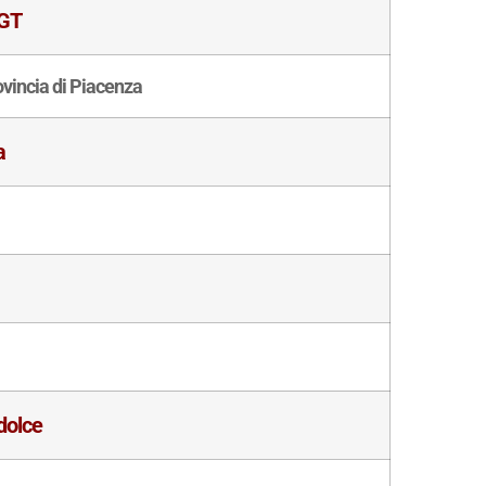
IGT
ovincia di Piacenza
a
dolce