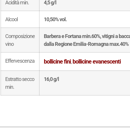
Acidità min.
4,5 g/l
Alcool
10,50% vol.
Composizione
Barbera e Fortana min.60%, vitigni a bacca 
vino
dalla Regione Emilia-Romagna max.40%
Effervescenza
bollicine fini
bollicine evanescenti
,
Estratto secco
16,0 g/l
min.