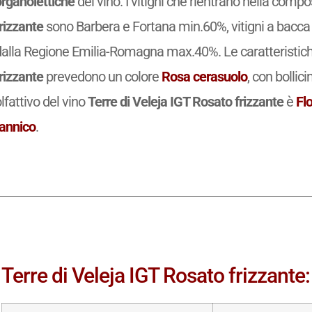
organolettiche
del vino. I vitigni che rientrano nella comp
rizzante
sono Barbera e Fortana min.60%, vitigni a bacca b
dalla Regione Emilia-Romagna max.40%. Le caratteristich
rizzante
prevedono un colore
Rosa cerasuolo
, con bollic
lfattivo del vino
Terre di Veleja IGT Rosato frizzante
è
Fl
tannico
.
Terre di Veleja IGT Rosato frizzante: 