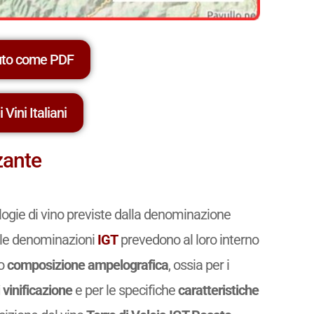
uto come PDF
 Vini Italiani
zzante
logie di vino previste dalla denominazione
delle denominazioni
IGT
prevedono al loro interno
ro
composizione ampelografica
, ossia per i
 vinificazione
e per le specifiche
caratteristiche