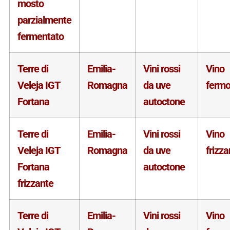
mosto
parzialmente
fermentato
Terre di
Emilia-
Vini rossi
Vino
Veleja IGT
Romagna
da uve
ferm
Fortana
autoctone
Terre di
Emilia-
Vini rossi
Vino
Veleja IGT
Romagna
da uve
frizza
Fortana
autoctone
frizzante
Terre di
Emilia-
Vini rossi
Vino