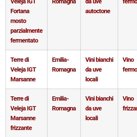
Veleja IGT
Romagna
da uve
ferm
Fortana
autoctone
mosto
parzialmente
fermentato
Terre di
Emilia-
Vini bianchi
Vino
Veleja IGT
Romagna
da uve
ferm
Marsanne
locali
Terre di
Emilia-
Vini bianchi
Vino
Veleja IGT
Romagna
da uve
frizza
Marsanne
locali
frizzante