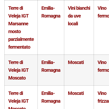
Terre di
Emilia-
Vini bianchi
Vino
Veleja IGT
Romagna
da uve
ferm
Marsanne
locali
mosto
parzialmente
fermentato
Terre di
Emilia-
Moscati
Vino
Veleja IGT
Romagna
ferm
Moscato
Terre di
Emilia-
Moscati
Vino
Veleja IGT
Romagna
frizza
Moscato