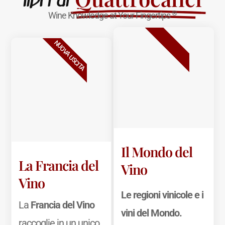
libri di
®
Wine Knowledge at Your Fingertips
BESTSELLER
NUOVA USCITA
Il Mondo del
La Francia del
Vino
Vino
Le regioni vinicole e i
La
Francia del Vino
vini del Mondo.
raccoglie in un unico