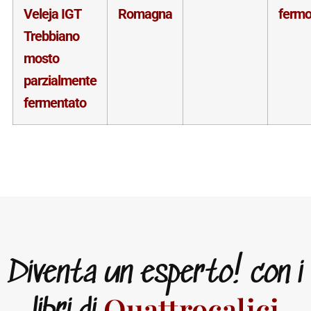
Veleja IGT
Romagna
ferm
Trebbiano
mosto
parzialmente
fermentato
Diventa un esperto! con i
Quattrocalici