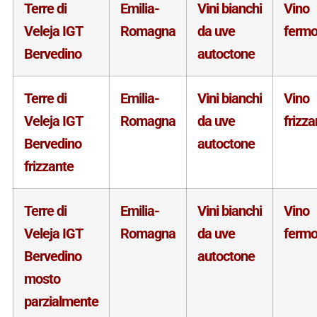
Terre di
Emilia-
Vini bianchi
Vino
Veleja IGT
Romagna
da uve
ferm
Bervedino
autoctone
Terre di
Emilia-
Vini bianchi
Vino
Veleja IGT
Romagna
da uve
frizza
Bervedino
autoctone
frizzante
Terre di
Emilia-
Vini bianchi
Vino
Veleja IGT
Romagna
da uve
ferm
Bervedino
autoctone
mosto
parzialmente