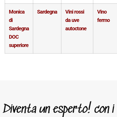
Monica
Sardegna
Vini rossi
Vino
di
da uve
fermo
Sardegna
autoctone
DOC
superiore
Diventa un esperto! con i