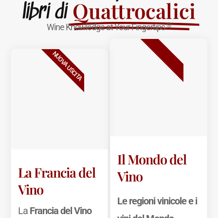
Quattrocalici
libri di
®
Wine Knowledge at Your Fingertips
BESTSELLER
NUOVA USCITA
Il Mondo del
La Francia del
Vino
Vino
Le regioni vinicole e i
La
Francia del Vino