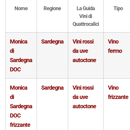
Nome
Regione
La Guida
Tipo
Vini di
Quattrocalici
Monica
Sardegna
Vini rossi
Vino
di
da uve
fermo
Sardegna
autoctone
DOC
Monica
Sardegna
Vini rossi
Vino
di
da uve
frizzante
Sardegna
autoctone
DOC
frizzante