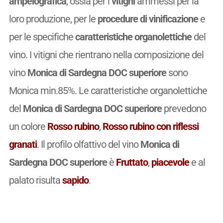
ampelografica
, ossia per i
vitigni
ammessi per la
loro produzione, per le
procedure di vinificazione
e
per le specifiche
caratteristiche organolettiche
del
vino. I vitigni che rientrano nella composizione del
vino
Monica di Sardegna DOC superiore
sono
Monica min.85%. Le caratteristiche organolettiche
del
Monica di Sardegna DOC superiore
prevedono
un colore
Rosso rubino
,
Rosso rubino con riflessi
granati
. Il profilo olfattivo del vino
Monica di
Sardegna DOC superiore
è
Fruttato
,
piacevole
e al
palato risulta
sapido
.