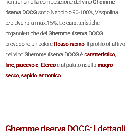
rientrano nella composizione del vino
Ghemme
riserva DOCG
sono Nebbiolo 90-100%, Vespolina
e/o Uva rara max.15%. Le caratteristiche
organolettiche del
Ghemme riserva DOCG
prevedono un colore
Rosso rubino
. Il profilo olfattivo
del vino
Ghemme riserva DOCG
è
caratteristico
,
fine
,
piacevole
,
Etereo
e al palato risulta
magro
,
secco
,
sapido
,
armonico
.
Ghemme riserva DOCG: I dettagli