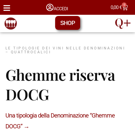
0
0,00
€
ACCEDI
SHOP
LE TIPOLOGIE DEI VINI NELLE DENOMINAZIONI
– QUATTROCALICI
Ghemme riserva
DOCG
Una tipologia della Denominazione “Ghemme
DOCG” →