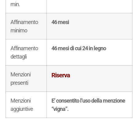
min.
Affinamento
46 mesi
minimo
Affinamento
46 mesi di cui 24 in legno
dettagli
Menzioni
Riserva
presenti
Menzioni
E’ consentito l’uso della menzione
aggiuntive
“vigna”.