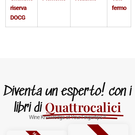
riserva
fermo
DOCG
Diventa un esperto! con i
Quattrocalici
libri di
®
Wine Knowledge at Your Fingertips