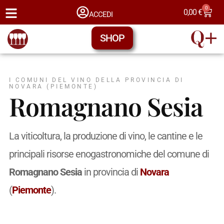
0
0,00
€
ACCEDI
SHOP
I COMUNI DEL VINO DELLA PROVINCIA DI
NOVARA (PIEMONTE)
Romagnano Sesia
La viticoltura, la produzione di vino, le cantine e le
principali risorse enogastronomiche del comune di
Romagnano Sesia
in provincia di
Novara
(
Piemonte
).