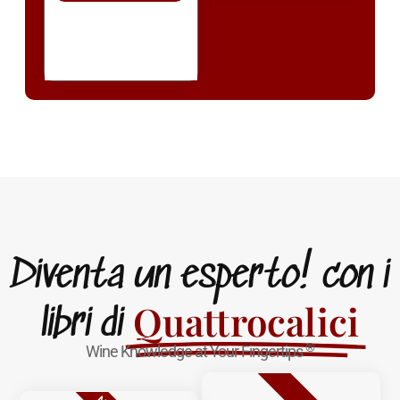
Diventa un esperto! con i
Quattrocalici
libri di
®
Wine Knowledge at Your Fingertips