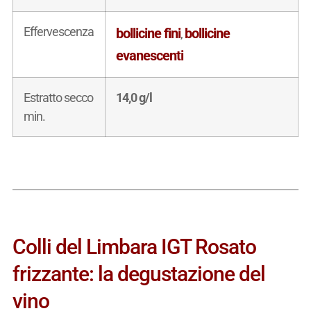
Effervescenza
bollicine fini
bollicine
,
evanescenti
Estratto secco
14,0 g/l
min.
Colli del Limbara IGT Rosato
frizzante: la degustazione del
vino