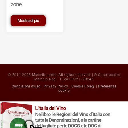
zone.
Mostra di più
© 2011-2025 Marcello Leder. All rights reserved. | ® Quattrocalici
Marchio Reg. | P.IVA 03921390245
Condizioni d'uso
|
Privacy Policy
|
Cookie Policy
|
Preferenze
cookie
L'Italia del Vino
Nel libro le
Regioni del Vino d’Italia
con
tutte le
Denominazioni
, e le
cartine
dettagliate
per le
DOCG
e le
DOC
di