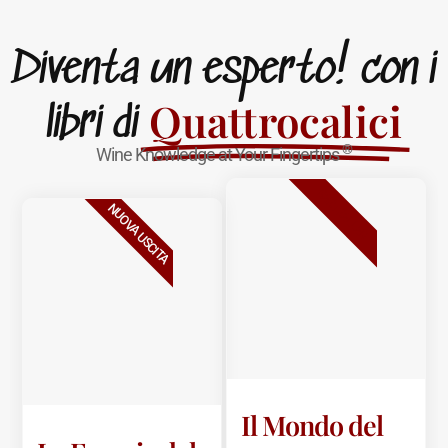
Diventa un esperto! con i
Quattrocalici
libri di
®
Wine Knowledge at Your Fingertips
BESTSELLER
NUOVA USCITA
Il Mondo del