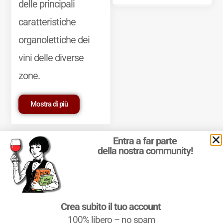
delle principali
caratteristiche
organolettiche dei
vini delle diverse
zone.
Mostra di più
Entra a far parte
della nostra community!
© 2011-2025 Marcello Leder. All rights reserved. | ® Quattrocalici
Crea subito il tuo account
Marchio Reg. | P.IVA 03921390245
100% libero – no spam
Condizioni d'uso
|
Privacy Policy
|
Cookie Policy
|
Preferenze