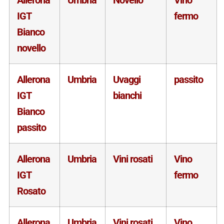
IGT
fermo
Bianco
novello
Allerona
Umbria
Uvaggi
passito
IGT
bianchi
Bianco
passito
Allerona
Umbria
Vini rosati
Vino
IGT
fermo
Rosato
Allerona
Umbria
Vini rosati
Vino