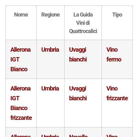
Nome
Regione
La Guida
Tipo
Vini di
Quattrocalici
Allerona
Umbria
Uvaggi
Vino
IGT
bianchi
fermo
Bianco
Allerona
Umbria
Uvaggi
Vino
IGT
bianchi
frizzante
Bianco
frizzante
Allerona
Umbria
Novello
Vino