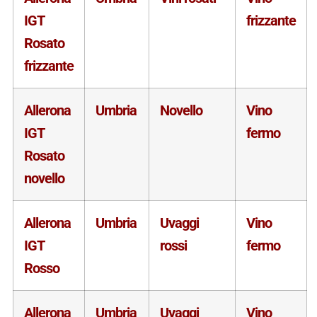
IGT
frizzante
Rosato
frizzante
Allerona
Umbria
Novello
Vino
IGT
fermo
Rosato
novello
Allerona
Umbria
Uvaggi
Vino
IGT
rossi
fermo
Rosso
Allerona
Umbria
Uvaggi
Vino