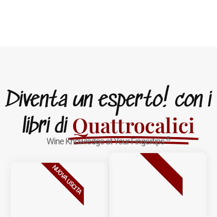
Diventa un esperto! con i
Quattrocalici
libri di
®
Wine Knowledge at Your Fingertips
BESTSELLER
NUOVA USCITA