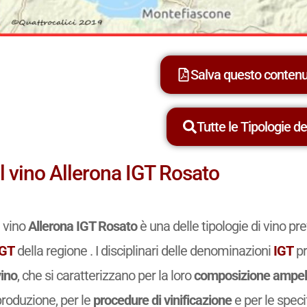
Salva questo conten
Tutte le Tipologie dei
Il vino Allerona IGT Rosato
l vino
Allerona IGT Rosato
è una delle tipologie di vino p
IGT
della regione . I disciplinari delle denominazioni
IGT
pr
vino
, che si caratterizzano per la loro
composizione ampel
produzione, per le
procedure di vinificazione
e per le spec