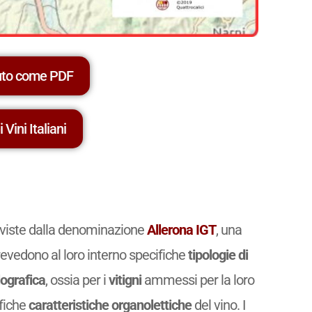
uto come PDF
 Vini Italiani
reviste dalla denominazione
Allerona IGT
, una
evedono al loro interno specifiche
tipologie di
ografica
, ossia per i
vitigni
ammessi per la loro
ifiche
caratteristiche organolettiche
del vino. I