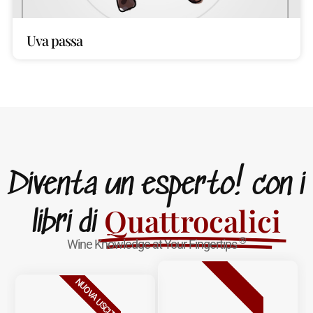
Uva passa
Diventa un esperto! con i
Quattrocalici
libri di
®
Wine Knowledge at Your Fingertips
BESTSELLER
NUOVA USCITA