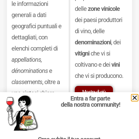
le informazioni
delle
zone vinicole
generali a dati
dei paesi produttori
geografici puntuali e
di vino, delle
dettagliati, con
denominazioni
, dei
elenchi completi di
vitigni
che vi si
appellations,
coltivano e dei
vini
dénominations
e
che vi si producono.
classements
, oltre a
Mostra di più
una sintesi chiara
Entra a far parte
delle principali
della nostra community!
caratteristiche
organolettiche dei
vini delle diverse