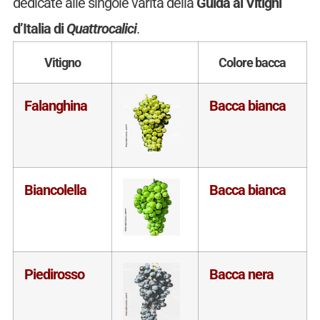
dedicate alle singole varità della
Guida ai Vitigni
d’Italia di
Quattrocalici
.
Vitigno
Colore bacca
Falanghina
Bacca bianca
Biancolella
Bacca bianca
Piedirosso
Bacca nera