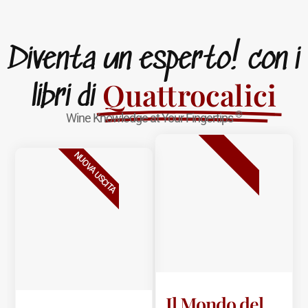
Diventa un esperto! con i
Quattrocalici
libri di
®
Wine Knowledge at Your Fingertips
BESTSELLER
NUOVA USCITA
Il Mondo del