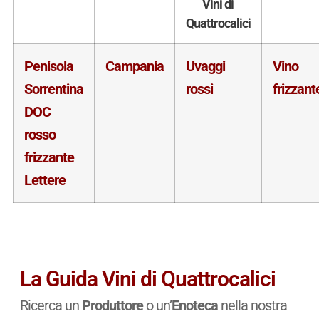
Vini di
Quattrocalici
Penisola
Campania
Uvaggi
Vino
Sorrentina
rossi
frizzant
DOC
rosso
frizzante
Lettere
La Guida Vini di Quattrocalici
Ricerca un
Produttore
o un’
Enoteca
nella nostra