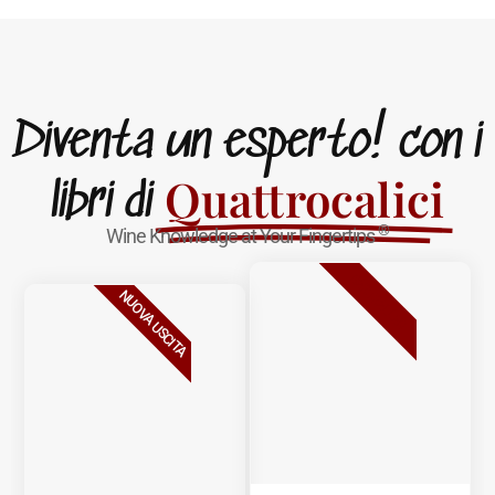
Diventa un esperto! con i
Quattrocalici
libri di
®
Wine Knowledge at Your Fingertips
BESTSELLER
NUOVA USCITA