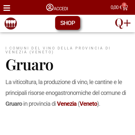
0
0,00
€
ACCEDI
SHOP
I COMUNI DEL VINO DELLA PROVINCIA DI
VENEZIA (VENETO)
Gruaro
La viticoltura, la produzione di vino, le cantine e le
principali risorse enogastronomiche del comune di
Gruaro
in provincia di
Venezia
(
Veneto
).