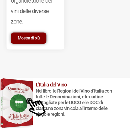
organolettiche dei
vini delle diverse
zone.
Mostra di più
L'Italia del Vino
Nel libro le
Regioni del Vino d’Italia
con
© 2011-2025 Marcello Leder. All rights reserved. | ® Quattrocalici
tutte le
Denominazioni
, e le
cartine
Marchio Reg. | P.IVA 03921390245
dettagliate
per le
DOCG
e le
DOC
di
Condizioni d'uso
|
Privacy Policy
|
Cookie Policy
|
Preferenze
ciascuna zona vinicola all’interno delle
cookie
singole regioni.