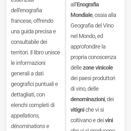
all’
Enografia
dell’enografia
Mondiale
, ossia alla
francese, offrendo
Geografia del Vino
una guida precisa e
nel Mondo, ed
consultabile dei
approfondire la
territori. Il libro unisce
propria conoscenza
le informazioni
delle
zone vinicole
generali a dati
dei paesi produttori
geografici puntuali e
di vino, delle
dettagliati, con
denominazioni
, dei
elenchi completi di
vitigni
che vi si
appellations,
coltivano e dei
vini
dénominations
e
che vi si producono.