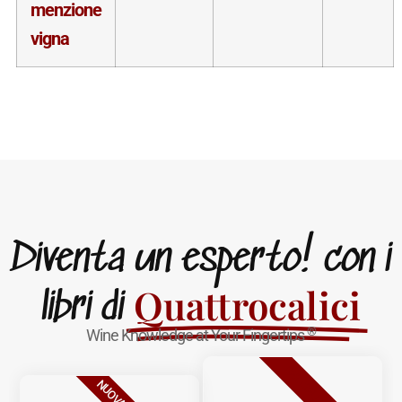
menzione
vigna
Diventa un esperto! con i
Quattrocalici
libri di
®
Wine Knowledge at Your Fingertips
BESTSELLER