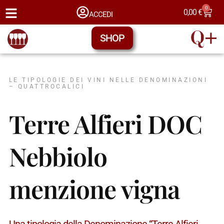
0
0,00
€
ACCEDI
SHOP
LE TIPOLOGIE DEI VINI NELLE DENOMINAZIONI
– QUATTROCALICI
Terre Alfieri DOC
Nebbiolo
menzione vigna
Una tipologia della Denominazione “Terre Alfieri