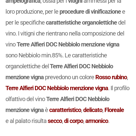
ampelografica
, ossia per i
vitigni
ammessi per la
loro produzione, per le
procedure di vinificazione
e
per le specifiche
caratteristiche organolettiche
del
vino. I vitigni che rientrano nella composizione del
vino
Terre Alfieri DOC Nebbiolo menzione vigna
sono Nebbiolo min.85%. Le caratteristiche
organolettiche del
Terre Alfieri DOC Nebbiolo
menzione vigna
prevedono un colore
Rosso rubino
,
Terre Alfieri DOC Nebbiolo menzione vigna
. Il profilo
olfattivo del vino
Terre Alfieri DOC Nebbiolo
menzione vigna
è
caratteristico
,
delicato
,
Floreale
e al palato risulta
secco
,
di corpo
,
armonico
.