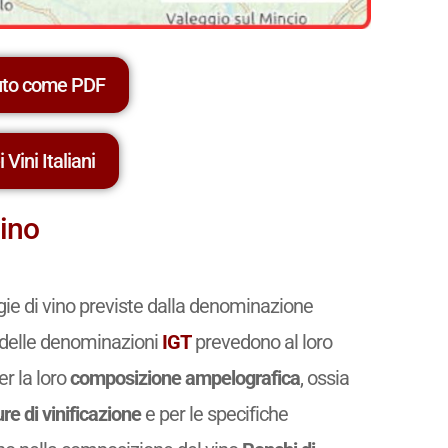
uto come PDF
 Vini Italiani
mino
gie di vino previste dalla denominazione
ri delle denominazioni
IGT
prevedono al loro
er la loro
composizione ampelografica
, ossia
re di vinificazione
e per le specifiche