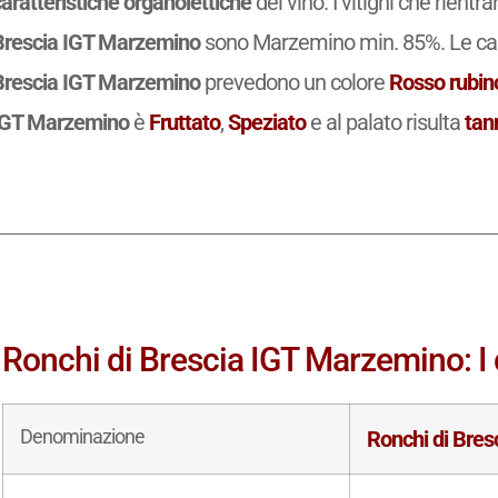
aratteristiche organolettiche
del vino. I vitigni che rient
Brescia IGT Marzemino
sono Marzemino min. 85%. Le cara
Brescia IGT Marzemino
prevedono un colore
Rosso rubin
IGT Marzemino
è
Fruttato
,
Speziato
e al palato risulta
tan
Ronchi di Brescia IGT Marzemino: I d
Denominazione
Ronchi di Bres