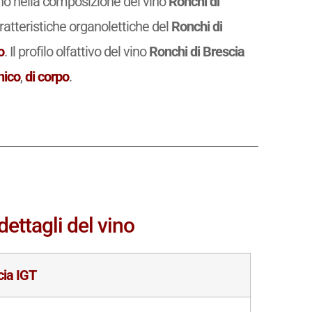
rano nella composizione del vino
Ronchi di
tteristiche organolettiche del
Ronchi di
o
. Il profilo olfattivo del vino
Ronchi di Brescia
nico
,
di corpo
.
ettagli del vino
cia IGT