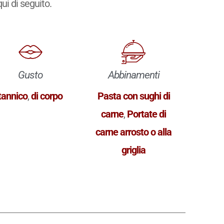
qui di seguito.
Gusto
Abbinamenti
tannico
,
di corpo
Pasta con sughi di
carne
,
Portate di
carne arrosto o alla
griglia