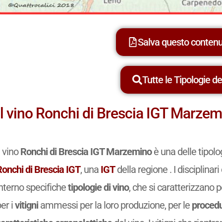
Salva questo conten
Tutte le Tipologie dei
Il vino Ronchi di Brescia IGT Marze
l vino
Ronchi di Brescia IGT Marzemino
è una delle tipolo
Ronchi di Brescia IGT
, una
IGT
della regione . I disciplina
interno specifiche
tipologie di vino
, che si caratterizzano p
er i
vitigni
ammessi per la loro produzione, per le
procedu