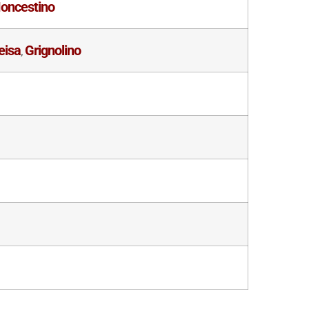
oncestino
eisa
Grignolino
,