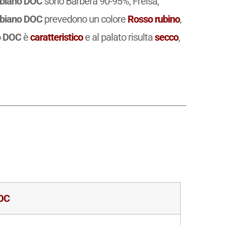
biano DOC
sono Barbera 90-95%, Freisa,
biano DOC
prevedono un colore
Rosso rubino
,
o DOC
è
caratteristico
e al palato risulta
secco
,
OC