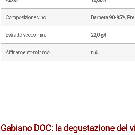
Composizione vino
Barbera 90-95%, Fre
Estratto secco min.
22,0 g/l
Affinamento minimo
n.d.
Gabiano DOC: la degustazione del v