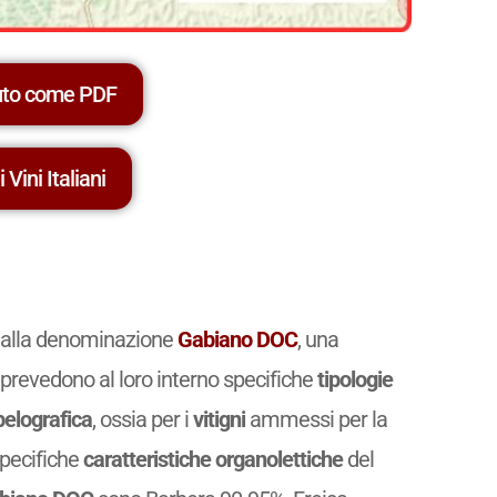
uto come PDF
 Vini Italiani
e dalla denominazione
Gabiano DOC
, una
prevedono al loro interno specifiche
tipologie
elografica
, ossia per i
vitigni
ammessi per la
specifiche
caratteristiche organolettiche
del