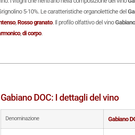
ino. I vitigni che rientrano nella composizione del vino
Ga
rignolino 5-10%. Le caratteristiche organolettiche del
Ga
intenso
,
Rosso granato
. Il profilo olfattivo del vino
Gabian
armonico
,
di corpo
.
Gabiano DOC: I dettagli del vino
Denominazione
Gabiano D