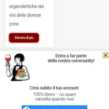
organolettiche dei
vini delle diverse
zone.
Mostra di più
Entra a far parte
della nostra community!
© 2011-2025 Marcello Leder. All rights reserved. | ® Quattrocalici
Crea subito il tuo account
Marchio Reg. | P.IVA 03921390245
100% libero – no spam
Condizioni d'uso
|
Privacy Policy
|
Cookie Policy
|
Preferenze
cookie
cancella quando vuoi