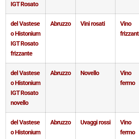
IGT Rosato
del Vastese
Abruzzo
Vini rosati
Vino
o Histonium
frizzan
IGT Rosato
frizzante
del Vastese
Abruzzo
Novello
Vino
o Histonium
fermo
IGT Rosato
novello
del Vastese
Abruzzo
Uvaggi rossi
Vino
o Histonium
fermo