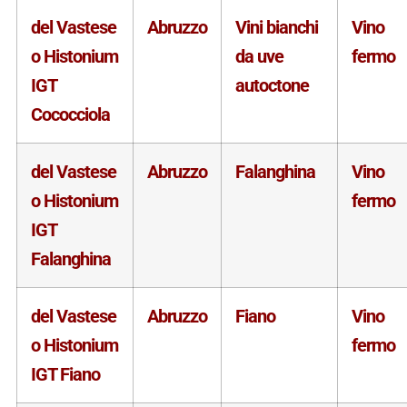
del Vastese
Abruzzo
Vini bianchi
Vino
o Histonium
da uve
fermo
IGT
autoctone
Cococciola
del Vastese
Abruzzo
Falanghina
Vino
o Histonium
fermo
IGT
Falanghina
del Vastese
Abruzzo
Fiano
Vino
o Histonium
fermo
IGT Fiano