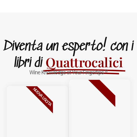
Diventa un esperto! con i
Quattrocalici
libri di
®
Wine Knowledge at Your Fingertips
BESTSELLER
NUOVA USCITA