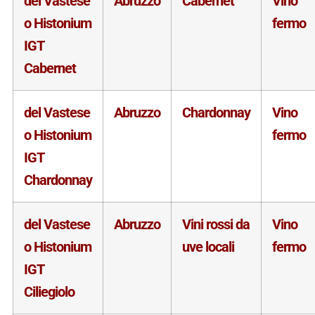
del Vastese
Abruzzo
Cabernet
Vino
o Histonium
fermo
IGT
Cabernet
del Vastese
Abruzzo
Chardonnay
Vino
o Histonium
fermo
IGT
Chardonnay
del Vastese
Abruzzo
Vini rossi da
Vino
o Histonium
uve locali
fermo
IGT
Ciliegiolo