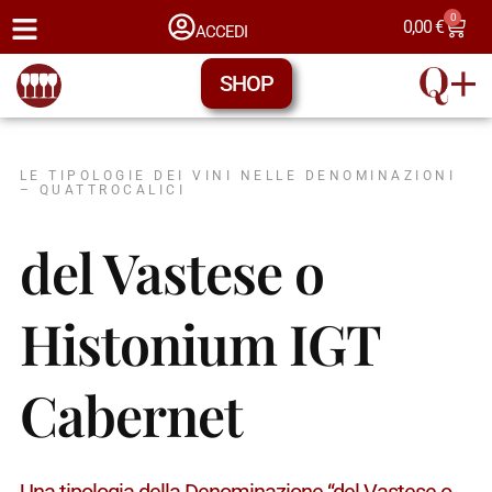
0
0,00
€
ACCEDI
SHOP
LE TIPOLOGIE DEI VINI NELLE DENOMINAZIONI
– QUATTROCALICI
del Vastese o
Histonium IGT
Cabernet
Una tipologia della Denominazione “del Vastese o