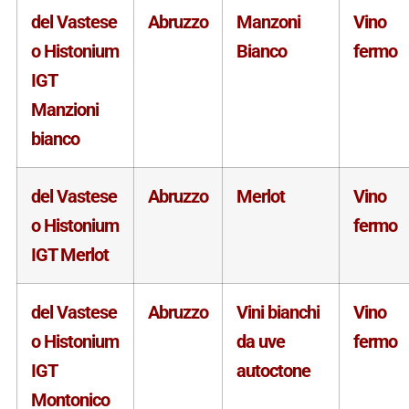
del Vastese
Abruzzo
Manzoni
Vino
o Histonium
Bianco
fermo
IGT
Manzioni
bianco
del Vastese
Abruzzo
Merlot
Vino
o Histonium
fermo
IGT Merlot
del Vastese
Abruzzo
Vini bianchi
Vino
o Histonium
da uve
fermo
IGT
autoctone
Montonico