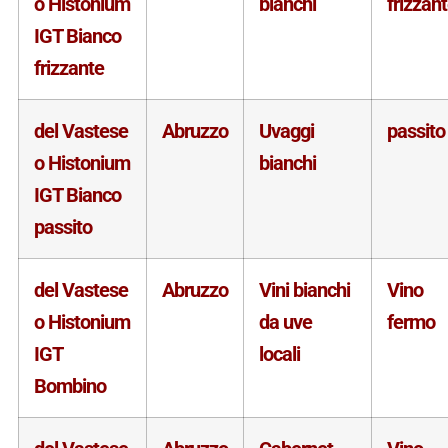
o Histonium
bianchi
frizzan
IGT Bianco
frizzante
del Vastese
Abruzzo
Uvaggi
passito
o Histonium
bianchi
IGT Bianco
passito
del Vastese
Abruzzo
Vini bianchi
Vino
o Histonium
da uve
fermo
IGT
locali
Bombino