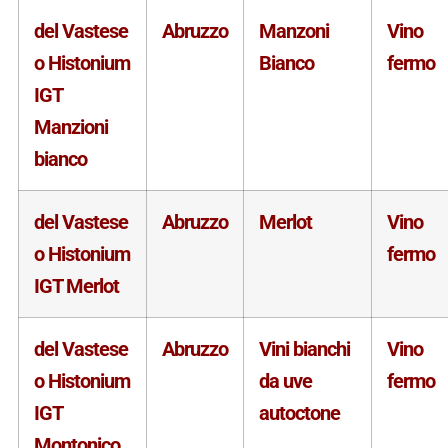
del Vastese
Abruzzo
Manzoni
Vino
o Histonium
Bianco
fermo
IGT
Manzioni
bianco
del Vastese
Abruzzo
Merlot
Vino
o Histonium
fermo
IGT Merlot
del Vastese
Abruzzo
Vini bianchi
Vino
o Histonium
da uve
fermo
IGT
autoctone
Montonico