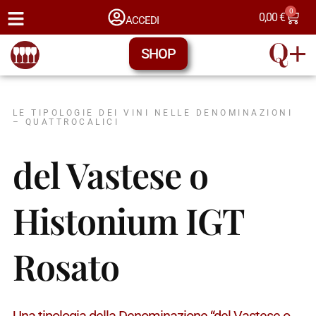
0
0,00
€
ACCEDI
SHOP
LE TIPOLOGIE DEI VINI NELLE DENOMINAZIONI
– QUATTROCALICI
del Vastese o
Histonium IGT
Rosato
Una tipologia della Denominazione “del Vastese o