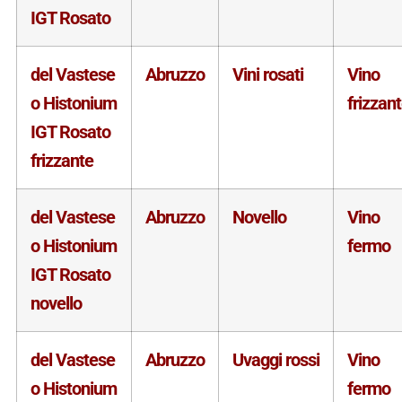
IGT Rosato
del Vastese
Abruzzo
Vini rosati
Vino
o Histonium
frizzan
IGT Rosato
frizzante
del Vastese
Abruzzo
Novello
Vino
o Histonium
fermo
IGT Rosato
novello
del Vastese
Abruzzo
Uvaggi rossi
Vino
o Histonium
fermo