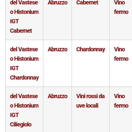
del Vastese
Abruzzo
Cabernet
Vino
o Histonium
fermo
IGT
Cabernet
del Vastese
Abruzzo
Chardonnay
Vino
o Histonium
fermo
IGT
Chardonnay
del Vastese
Abruzzo
Vini rossi da
Vino
o Histonium
uve locali
fermo
IGT
Ciliegiolo