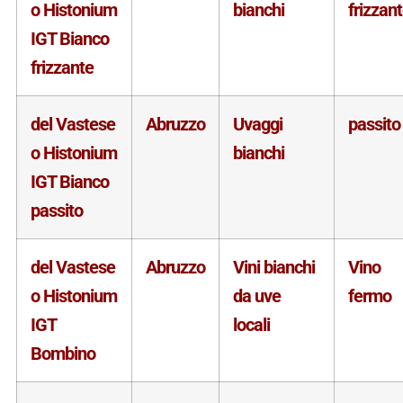
o Histonium
bianchi
frizzan
IGT Bianco
frizzante
del Vastese
Abruzzo
Uvaggi
passito
o Histonium
bianchi
IGT Bianco
passito
del Vastese
Abruzzo
Vini bianchi
Vino
o Histonium
da uve
fermo
IGT
locali
Bombino