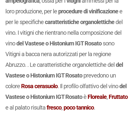
ampelografica
, ossia per i
vitigni
ammessi per la
loro produzione, per le
procedure di vinificazione
e
per le specifiche
caratteristiche organolettiche
del
vino. I vitigni che rientrano nella composizione del
vino
del Vastese o Histonium IGT Rosato
sono
Vitigni a bacca nera autorizzati per la regione
Abruzzo. . Le caratteristiche organolettiche del
del
Vastese o Histonium IGT Rosato
prevedono un
colore
Rosa cerasuolo
. Il profilo olfattivo del vino
del
Vastese o Histonium IGT Rosato
è
Floreale
,
Fruttato
e al palato risulta
fresco
,
poco tannico
.