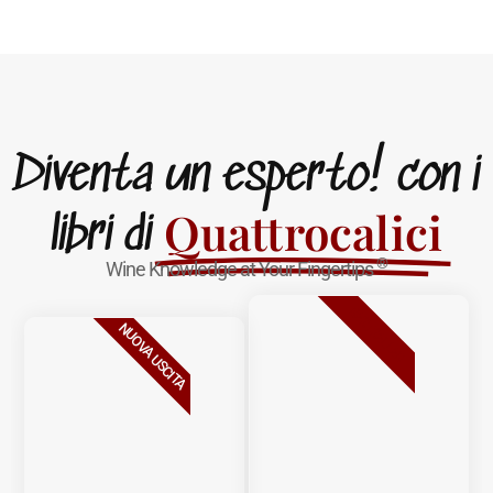
Diventa un esperto! con i
Quattrocalici
libri di
®
Wine Knowledge at Your Fingertips
BESTSELLER
NUOVA USCITA