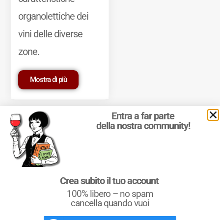
organolettiche dei
vini delle diverse
zone.
Mostra di più
Entra a far parte
della nostra community!
© 2011-2025 Marcello Leder. All rights reserved. | ® Quattrocalici
Crea subito il tuo account
Marchio Reg. | P.IVA 03921390245
100% libero – no spam
Condizioni d'uso
|
Privacy Policy
|
Cookie Policy
|
Preferenze
cookie
cancella quando vuoi