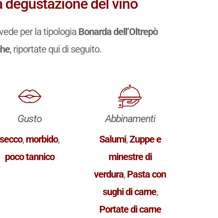
a degustazione del vino
vede per la tipologia
Bonarda dell’Oltrepò
che
, riportate qui di seguito.
Gusto
Abbinamenti
secco
,
morbido
,
Salumi
,
Zuppe e
poco tannico
minestre di
verdura
,
Pasta con
sughi di carne
,
Portate di carne