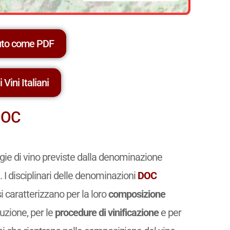
uto come PDF
 Vini Italiani
 DOC
ogie di vino previste dalla denominazione
. I disciplinari delle denominazioni
DOC
si caratterizzano per la loro
composizione
uzione, per le
procedure di vinificazione
e per