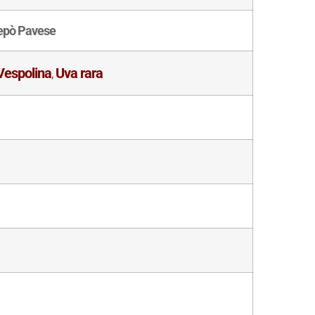
repò Pavese
Vespolina
Uva rara
,