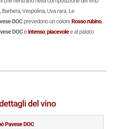
igni che rientrano nella composizione del vino
Barbera, Vespolina, Uva rara. Le
avese DOC
prevedono un colore
Rosso rubino
,
Pavese DOC
è
intenso
,
piacevole
e al palato
ettagli del vino
epò Pavese DOC