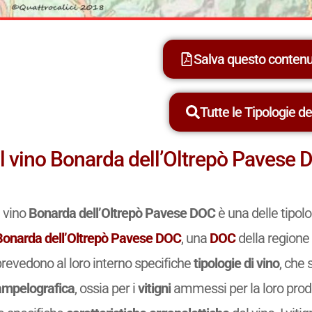
Salva questo conten
Tutte le Tipologie dei
Il vino Bonarda dell’Oltrepò Pavese
l vino
Bonarda dell’Oltrepò Pavese DOC
è una delle tipol
Bonarda dell’Oltrepò Pavese DOC
, una
DOC
della regione 
prevedono al loro interno specifiche
tipologie di vino
, che 
ampelografica
, ossia per i
vitigni
ammessi per la loro prod