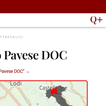
ATTROCALICI
ò Pavese DOC
ò Pavese DOC” →