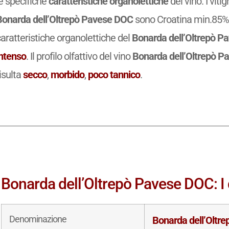
e specifiche
caratteristiche organolettiche
del vino. I vit
Bonarda dell’Oltrepò Pavese DOC
sono Croatina min.85%, 
aratteristiche organolettiche del
Bonarda dell’Oltrepò P
intenso
. Il profilo olfattivo del vino
Bonarda dell’Oltrepò 
isulta
secco
,
morbido
,
poco tannico
.
Bonarda dell’Oltrepò Pavese DOC: I d
Denominazione
Bonarda dell’Oltr