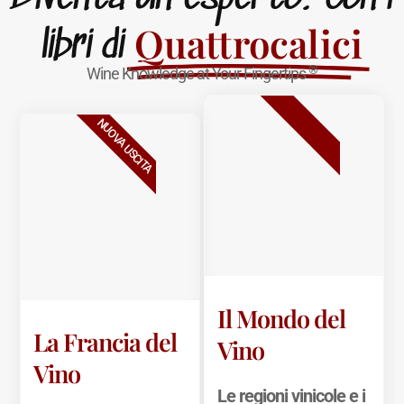
Quattrocalici
libri di
®
Wine Knowledge at Your Fingertips
BESTSELLER
NUOVA USCITA
Il Mondo del
La Francia del
Vino
Vino
Le regioni vinicole e i