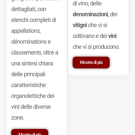
di vino, delle
dettagliati, con
denominazioni
, dei
elenchi completi di
vitigni
che vi si
appellations,
coltivano e dei
vini
dénominations
e
che vi si producono.
classements
, oltre a
Mostra di più
una sintesi chiara
delle principali
caratteristiche
organolettiche dei
vini delle diverse
zone.
Mostra di più