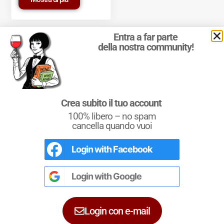
Entra a far parte
della nostra community!
© 2011-2025 Marcello Leder. All rights reserved. | ® Quattrocalici
Crea subito il tuo account
Marchio Reg. | P.IVA 03921390245
100% libero – no spam
Condizioni d'uso
|
Privacy Policy
|
Cookie Policy
|
Preferenze
cookie
cancella quando vuoi
Login with
Facebook
Conoscere il Vino
Un testo completo per chi si avvicina al
mondo del vino. Un riferimento per i più
Login with
Google
esperti e i Sommeliers.
Login con e-mail