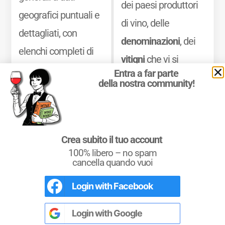
dei paesi produttori
geografici puntuali e
di vino, delle
dettagliati, con
denominazioni
, dei
elenchi completi di
vitigni
che vi si
appellations,
Entra a far parte
coltivano e dei
vini
della nostra community!
dénominations
e
che vi si producono.
classements
, oltre a
Mostra di più
una sintesi chiara
Crea subito il tuo account
delle principali
100% libero – no spam
caratteristiche
cancella quando vuoi
organolettiche dei
Login with
Facebook
L'Italia del Vino
vini delle diverse
Nel libro le
Regioni del Vino d’Italia
con
tutte le
Denominazioni
, e le
cartine
zone.
Login with
Google
dettagliate
per le
DOCG
e le
DOC
di