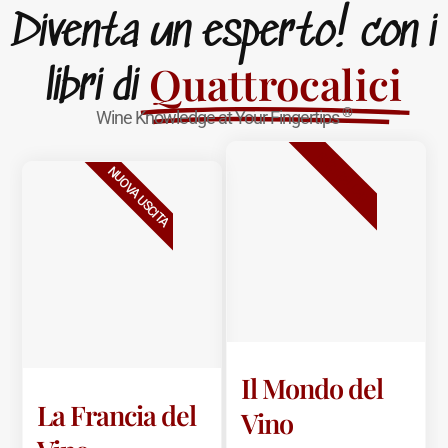
Diventa un esperto! con i
Quattrocalici
libri di
®
Wine Knowledge at Your Fingertips
BESTSELLER
NUOVA USCITA
Il Mondo del
La Francia del
Vino