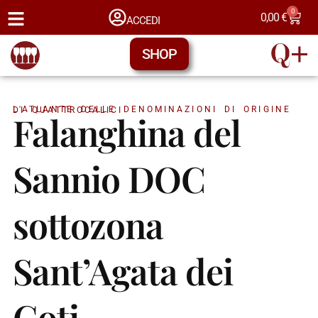
0
0,00
€
ACCEDI
SHOP
L'ATLANTE DELLE DENOMINAZIONI DI ORIGINE DI QUATTROCALICI
Falanghina del
Sannio DOC
sottozona
Sant’Agata dei
Goti