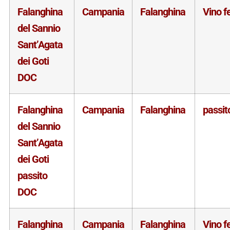
Falanghina
Campania
Falanghina
Vino f
del Sannio
Sant’Agata
dei Goti
DOC
Falanghina
Campania
Falanghina
passit
del Sannio
Sant’Agata
dei Goti
passito
DOC
Falanghina
Campania
Falanghina
Vino f