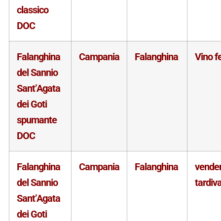
classico
DOC
Falanghina
Campania
Falanghina
Vino f
del Sannio
Sant’Agata
dei Goti
spumante
DOC
Falanghina
Campania
Falanghina
vende
del Sannio
tardiv
Sant’Agata
dei Goti