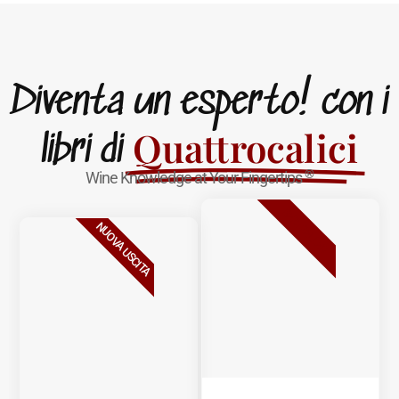
Diventa un esperto! con i
Quattrocalici
libri di
®
Wine Knowledge at Your Fingertips
BESTSELLER
NUOVA USCITA