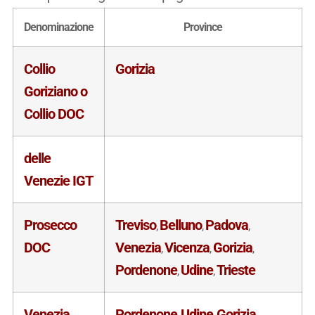
Denominazione
Province
Collio
Gorizia
Goriziano o
Collio DOC
delle
Venezie IGT
Prosecco
Treviso
Belluno
Padova
,
,
,
DOC
Venezia
Vicenza
Gorizia
,
,
,
Pordenone
Udine
Trieste
,
,
Venezia
Pordenone
Udine
Gorizia