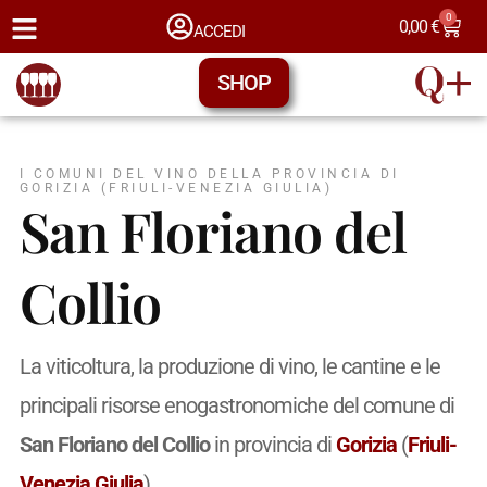
0
0,00
€
ACCEDI
SHOP
I COMUNI DEL VINO DELLA PROVINCIA DI
GORIZIA (FRIULI-VENEZIA GIULIA)
San Floriano del
Collio
La viticoltura, la produzione di vino, le cantine e le
principali risorse enogastronomiche del comune di
San Floriano del Collio
in provincia di
Gorizia
(
Friuli-
Venezia Giulia
).