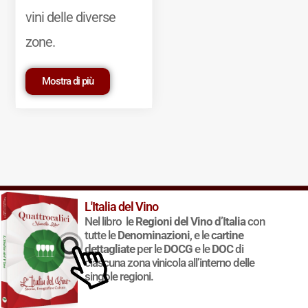
vini delle diverse
zone.
Mostra di più
L'Italia del Vino
© 2011-2025 Marcello Leder. All rights reserved. | ® Quattrocalici
Nel libro le
Regioni del Vino d’Italia
con
Marchio Reg. | P.IVA 03921390245
tutte le
Denominazioni
, e le
cartine
Condizioni d'uso
|
Privacy Policy
|
Cookie Policy
|
Preferenze
dettagliate
per le
DOCG
e le
DOC
di
cookie
ciascuna zona vinicola all’interno delle
singole regioni.