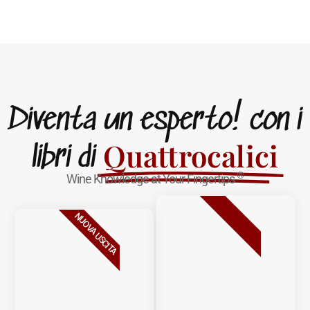
Diventa un esperto! con i
Quattrocalici
libri di
®
Wine Knowledge at Your Fingertips
BESTSELLER
NUOVA USCITA