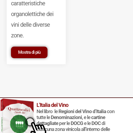
caratteristiche
organolettiche dei
vini delle diverse
zone.
Mostra di più
L'Italia del Vino
© 2011-2025 Marcello Leder. All rights reserved. | ® Quattrocalici
Nel libro le
Regioni del Vino d’Italia
con
Marchio Reg. | P.IVA 03921390245
tutte le
Denominazioni
, e le
cartine
Condizioni d'uso
|
Privacy Policy
|
Cookie Policy
|
Preferenze
dettagliate
per le
DOCG
e le
DOC
di
cookie
ciascuna zona vinicola all’interno delle