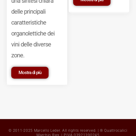
una sintesi chiara
delle principali
caratteristiche
organolettiche dei
vini delle diverse
zone.
Mostra di più
© 2011-2025 Marcello Leder. All rights reserved. | ® Quattrocalici
Marchio Reg. | P.IVA 03921390245