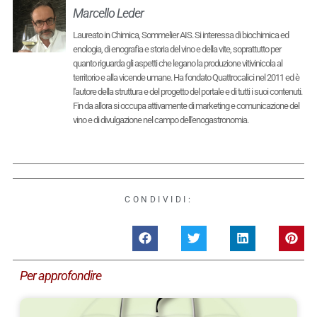
Marcello Leder
Laureato in Chimica, Sommelier AIS. Si interessa di biochimica ed
enologia, di enografia e storia del vino e della vite, soprattutto per
quanto riguarda gli aspetti che legano la produzione vitivinicola al
territorio e alla vicende umane. Ha fondato Quattrocalici nel 2011 ed è
l'autore della struttura e del progetto del portale e di tutti i suoi contenuti.
Fin da allora si occupa attivamente di marketing e comunicazione del
vino e di divulgazione nel campo dell'enogastronomia.
CONDIVIDI:
Per approfondire