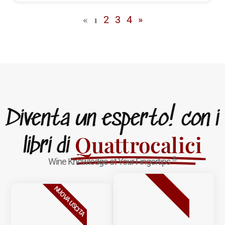
«
1
2
3
4
»
Diventa un esperto! con i
Quattrocalici
libri di
®
Wine Knowledge at Your Fingertips
BESTSELLER
NUOVA USCITA