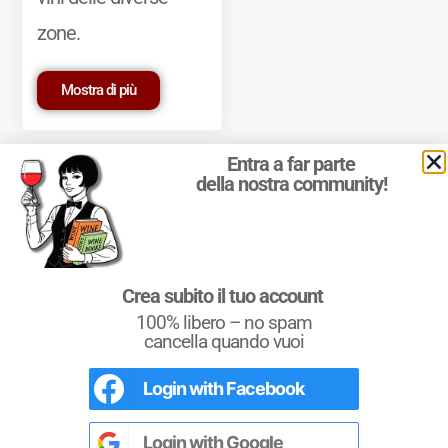
zone.
Mostra di più
Entra a far parte
della nostra community!
© 2011-2025 Marcello Leder. All rights reserved. | ® Quattrocalici
Crea subito il tuo account
Marchio Reg. | P.IVA 03921390245
100% libero – no spam
Condizioni d'uso
|
Privacy Policy
|
Cookie Policy
|
Preferenze
cookie
cancella quando vuoi
Login with
Facebook
L'Italia del Vino
Nel libro le
Regioni del Vino d’Italia
con
tutte le
Denominazioni
, e le
cartine
Login with
Google