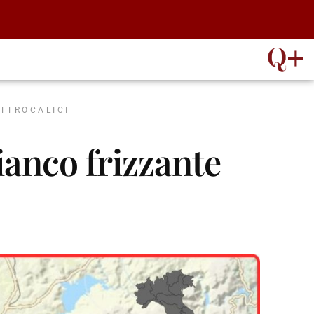
ATTROCALICI
ianco frizzante
→