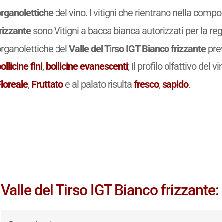
organolettiche
del vino. I vitigni che rientrano nella comp
rizzante
sono Vitigni a bacca bianca autorizzati per la re
organolettiche del
Valle del Tirso IGT Bianco frizzante
pre
ollicine fini
,
bollicine evanescenti
; Il profilo olfattivo del v
Floreale
,
Fruttato
e al palato risulta
fresco
,
sapido
.
Valle del Tirso IGT Bianco frizzante: 