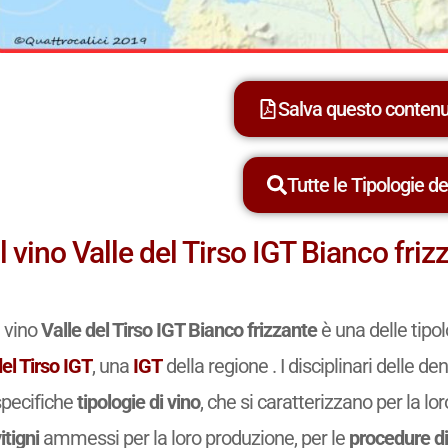
Salva questo conten
Tutte le Tipologie dei
Il vino Valle del Tirso IGT Bianco friz
l vino
Valle del Tirso IGT Bianco frizzante
è una delle tipo
el Tirso IGT
, una
IGT
della regione . I disciplinari delle 
specifiche
tipologie di vino
, che si caratterizzano per la lo
itigni
ammessi per la loro produzione, per le
procedure di