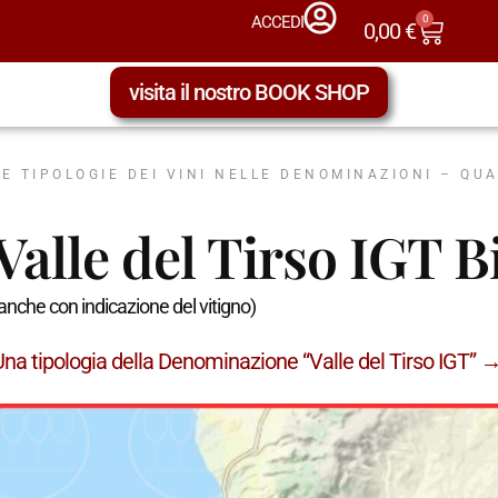
0
ACCEDI
0,00
€
visita il nostro BOOK SHOP
LE TIPOLOGIE DEI VINI NELLE DENOMINAZIONI – QU
Valle del Tirso IGT B
anche con indicazione del vitigno)
Una tipologia della Denominazione “Valle del Tirso IGT” 