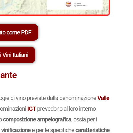
uto come PDF
 Vini Italiani
zante
logie di vino previste dalla denominazione
Valle
denominazioni
IGT
prevedono al loro interno
ro
composizione ampelografica
, ossia per i
 vinificazione
e per le specifiche
caratteristiche