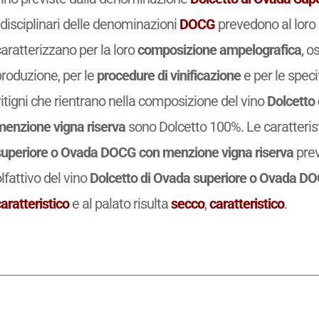
 disciplinari delle denominazioni
DOCG
prevedono al loro 
aratterizzano per la loro
composizione ampelografica
, o
produzione, per le
procedure di vinificazione
e per le spec
itigni che rientrano nella composizione del vino
Dolcetto
menzione vigna riserva
sono Dolcetto 100%. Le caratteris
superiore o Ovada DOCG con menzione vigna riserva
prev
lfattivo del vino
Dolcetto di Ovada superiore o Ovada DO
aratteristico
e al palato risulta
secco
,
caratteristico
.