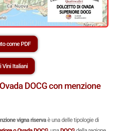
uto come PDF
 Vini Italiani
e o Ovada DOCG con menzione
zione vigna riserva
è una delle tipologie di
periore o Ovada DOCG
, una
DOCG
della regione .