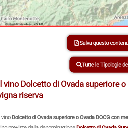
Salva questo conten
Tutte le Tipologie dei
Il vino Dolcetto di Ovada superior
vigna riserva
l vino
Dolcetto di Ovada superiore o Ovada DOCG con men
vino previste dalla denominazione
Dolcetto di Ovada Su