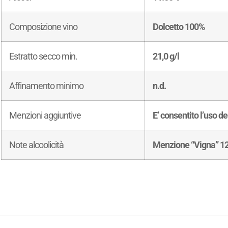
Composizione vino
Dolcetto 100%
Estratto secco min.
21,0 g/l
Affinamento minimo
n.d.
Menzioni aggiuntive
E’ consentito l’uso d
Note alcoolicità
Menzione “Vigna” 1