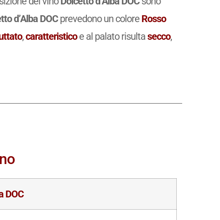
osizione del vino
Dolcetto d’Alba DOC
sono
tto d’Alba DOC
prevedono un colore
Rosso
uttato
,
caratteristico
e al palato risulta
secco
,
ino
ba DOC