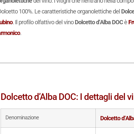
organolettiche
del vino. I vitigni che rientrano nella comp
olcetto 100%. Le caratteristiche organolettiche del
Dolce
rubino
. Il profilo olfattivo del vino
Dolcetto d’Alba DOC
è
Fr
armonico
.
Dolcetto d’Alba DOC: I dettagli del v
Denominazione
Dolcetto d’Al