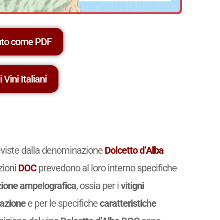
uto come PDF
 Vini Italiani
reviste dalla denominazione
Dolcetto d’Alba
zioni
DOC
prevedono al loro interno specifiche
ione ampelografica
, ossia per i
vitigni
cazione
e per le specifiche
caratteristiche