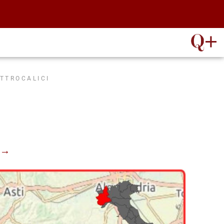
ATTROCALICI
” →