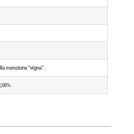
ella menzione “vigna”.
2,00%