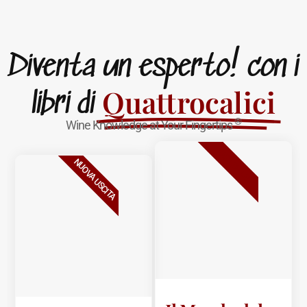
Diventa un esperto! con i
Quattrocalici
libri di
®
Wine Knowledge at Your Fingertips
BESTSELLER
NUOVA USCITA