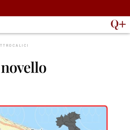
ATTROCALICI
 novello