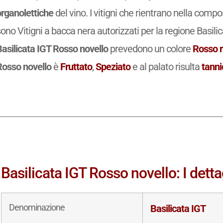
organolettiche
del vino. I vitigni che rientrano nella comp
ono Vitigni a bacca nera autorizzati per la regione Basilic
Basilicata IGT Rosso novello
prevedono un colore
Rosso r
Rosso novello
è
Fruttato
,
Speziato
e al palato risulta
tanni
Basilicata IGT Rosso novello: I detta
Denominazione
Basilicata IGT