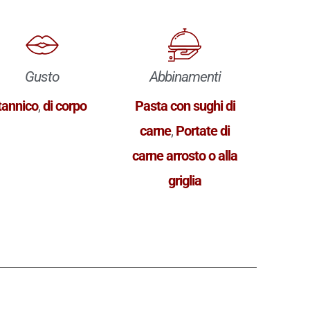
Gusto
Abbinamenti
tannico
,
di corpo
Pasta con sughi di
carne
,
Portate di
carne arrosto o alla
griglia