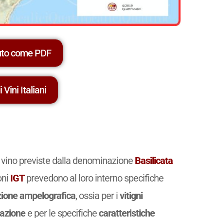
uto come PDF
 Vini Italiani
di vino previste dalla denominazione
Basilicata
oni
IGT
prevedono al loro interno specifiche
ione ampelografica
, ossia per i
vitigni
cazione
e per le specifiche
caratteristiche