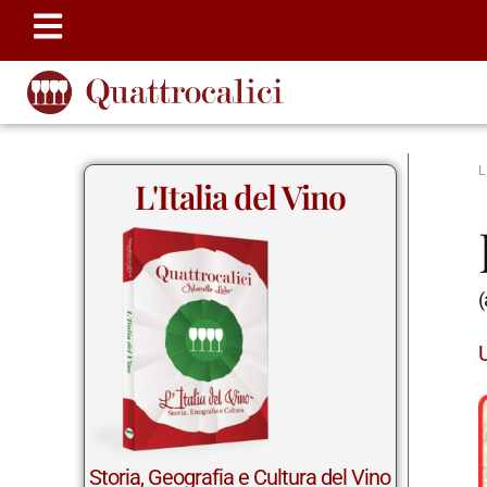
L'Italia del Vino
(
Storia, Geografia e Cultura del Vino