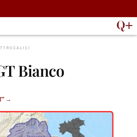
ATTROCALICI
IGT Bianco
GT” →