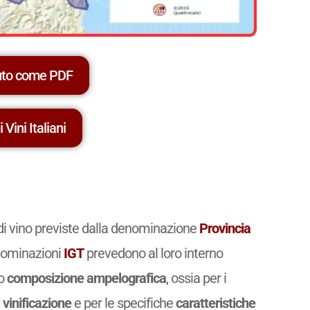
uto come PDF
 Vini Italiani
 di vino previste dalla denominazione
Provincia
denominazioni
IGT
prevedono al loro interno
ro
composizione ampelografica
, ossia per i
 vinificazione
e per le specifiche
caratteristiche