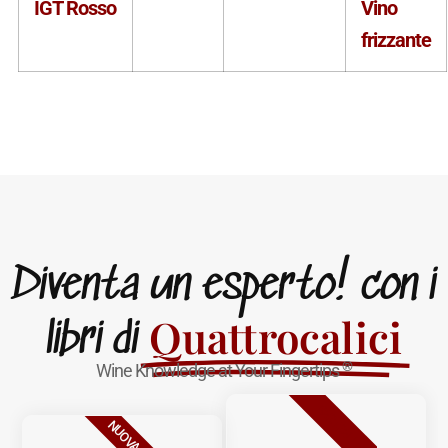
IGT Rosso
Vino
frizzante
Diventa un esperto! con i
Quattrocalici
libri di
®
Wine Knowledge at Your Fingertips
BESTSELLER