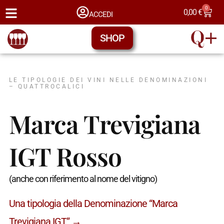
0
0,00
€
ACCEDI
SHOP
LE TIPOLOGIE DEI VINI NELLE DENOMINAZIONI
– QUATTROCALICI
Marca Trevigiana
IGT Rosso
(anche con riferimento al nome del vitigno)
Una tipologia della Denominazione “Marca
Trevigiana IGT” →