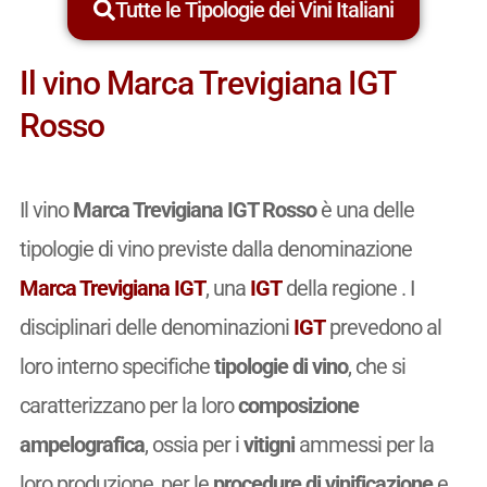
Tutte le Tipologie dei Vini Italiani
Il vino Marca Trevigiana IGT
Rosso
Il vino
Marca Trevigiana IGT Rosso
è una delle
tipologie di vino previste dalla denominazione
Marca Trevigiana IGT
, una
IGT
della regione . I
disciplinari delle denominazioni
IGT
prevedono al
loro interno specifiche
tipologie di vino
, che si
caratterizzano per la loro
composizione
ampelografica
, ossia per i
vitigni
ammessi per la
loro produzione, per le
procedure di vinificazione
e