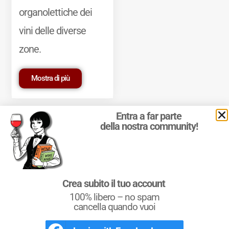
organolettiche dei
vini delle diverse
zone.
Mostra di più
Entra a far parte
della nostra community!
© 2011-2025 Marcello Leder. All rights reserved. | ® Quattrocalici
Crea subito il tuo account
Marchio Reg. | P.IVA 03921390245
100% libero – no spam
Condizioni d'uso
|
Privacy Policy
|
Cookie Policy
|
Preferenze
cookie
cancella quando vuoi