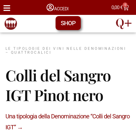
0
0,00
€
ACCEDI
SHOP
LE TIPOLOGIE DEI VINI NELLE DENOMINAZIONI
– QUATTROCALICI
Colli del Sangro
IGT Pinot nero
Una tipologia della Denominazione “Colli del Sangro
IGT” →