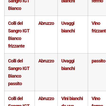
Sangro IGT
bianchi
fermo
Bianco
Colli del
Abruzzo
Uvaggi
Vino
Sangro IGT
bianchi
frizzan
Bianco
frizzante
Colli del
Abruzzo
Uvaggi
passito
Sangro IGT
bianchi
Bianco
passito
Colli del
Abruzzo
Vini bianchi
Vino
Sangro IGT
da uve
fermo