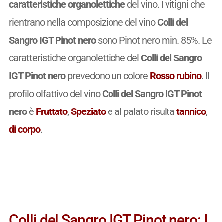
caratteristiche organolettiche
del vino. I vitigni che
rientrano nella composizione del vino
Colli del
Sangro IGT Pinot nero
sono Pinot nero min. 85%. Le
caratteristiche organolettiche del
Colli del Sangro
IGT Pinot nero
prevedono un colore
Rosso rubino
. Il
profilo olfattivo del vino
Colli del Sangro IGT Pinot
nero
è
Fruttato
,
Speziato
e al palato risulta
tannico
,
di corpo
.
Colli del Sangro IGT Pinot nero: I