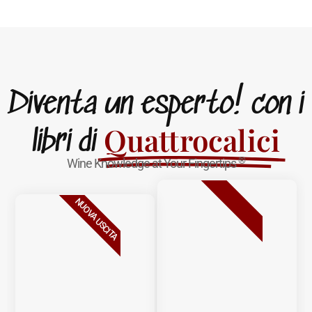
Diventa un esperto! con i
Quattrocalici
libri di
®
Wine Knowledge at Your Fingertips
BESTSELLER
NUOVA USCITA