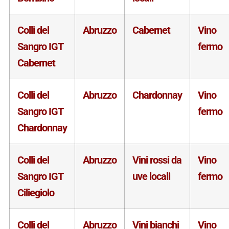
Colli del
Abruzzo
Cabernet
Vino
Sangro IGT
fermo
Cabernet
Colli del
Abruzzo
Chardonnay
Vino
Sangro IGT
fermo
Chardonnay
Colli del
Abruzzo
Vini rossi da
Vino
Sangro IGT
uve locali
fermo
Ciliegiolo
Colli del
Abruzzo
Vini bianchi
Vino