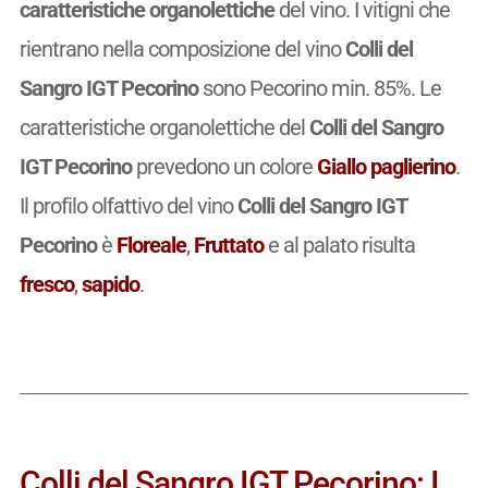
caratteristiche organolettiche
del vino. I vitigni che
rientrano nella composizione del vino
Colli del
Sangro IGT Pecorino
sono Pecorino min. 85%. Le
caratteristiche organolettiche del
Colli del Sangro
IGT Pecorino
prevedono un colore
Giallo paglierino
.
Il profilo olfattivo del vino
Colli del Sangro IGT
Pecorino
è
Floreale
,
Fruttato
e al palato risulta
fresco
,
sapido
.
Colli del Sangro IGT Pecorino: I