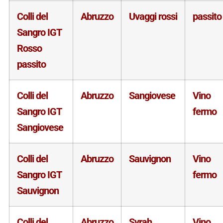
Colli del
Abruzzo
Uvaggi rossi
passito
Sangro IGT
Rosso
passito
Colli del
Abruzzo
Sangiovese
Vino
Sangro IGT
fermo
Sangiovese
Colli del
Abruzzo
Sauvignon
Vino
Sangro IGT
fermo
Sauvignon
Colli del
Abruzzo
Syrah
Vino