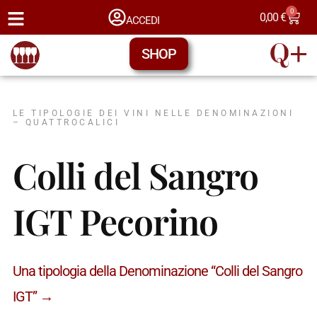
0
0,00
€
ACCEDI
SHOP
LE TIPOLOGIE DEI VINI NELLE DENOMINAZIONI
– QUATTROCALICI
Colli del Sangro
IGT Pecorino
Una tipologia della Denominazione “Colli del Sangro
IGT” →