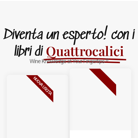
Diventa un esperto! con i
Quattrocalici
libri di
®
Wine Knowledge at Your Fingertips
BESTSELLER
NUOVA USCITA