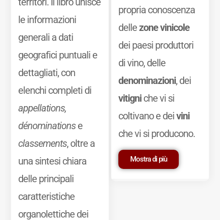
territori. Il libro unisce
propria conoscenza
le informazioni
delle
zone vinicole
generali a dati
dei paesi produttori
geografici puntuali e
di vino, delle
dettagliati, con
denominazioni
, dei
elenchi completi di
vitigni
che vi si
appellations,
coltivano e dei
vini
dénominations
e
che vi si producono.
classements
, oltre a
Mostra di più
una sintesi chiara
delle principali
caratteristiche
organolettiche dei