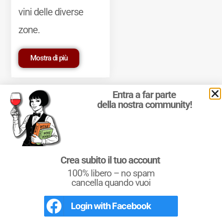
vini delle diverse
zone.
Mostra di più
Entra a far parte
della nostra community!
© 2011-2025 Marcello Leder. All rights reserved. | ® Quattrocalici
Crea subito il tuo account
Marchio Reg. | P.IVA 03921390245
100% libero – no spam
Condizioni d'uso
|
Privacy Policy
|
Cookie Policy
|
Preferenze
cookie
cancella quando vuoi
Login with
Facebook
L'Italia del Vino
Nel libro le
Regioni del Vino d’Italia
con