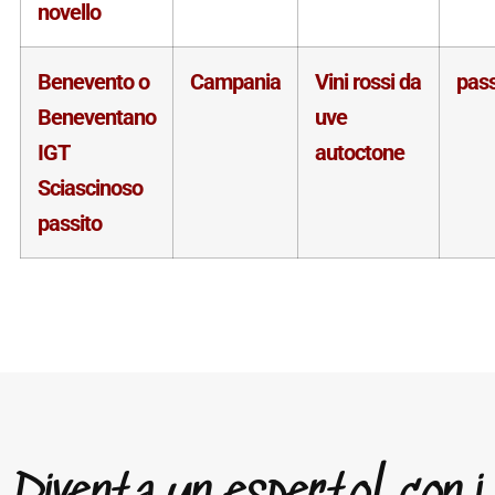
novello
Benevento o
Campania
Vini rossi da
pass
Beneventano
uve
IGT
autoctone
Sciascinoso
passito