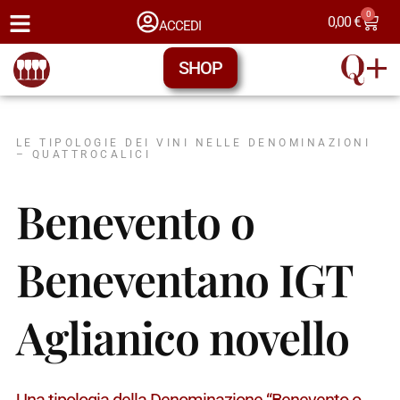
0
0,00
€
ACCEDI
SHOP
LE TIPOLOGIE DEI VINI NELLE DENOMINAZIONI
– QUATTROCALICI
Benevento o
Beneventano IGT
Aglianico novello
Una tipologia della Denominazione “Benevento o