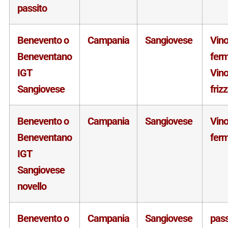
passito
Benevento o
Campania
Sangiovese
Vin
Beneventano
fer
IGT
Vin
Sangiovese
friz
Benevento o
Campania
Sangiovese
Vin
Beneventano
fer
IGT
Sangiovese
novello
Benevento o
Campania
Sangiovese
pass