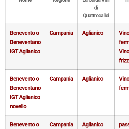
di
Quattrocalici
Benevento o
Campania
Aglianico
Vin
Beneventano
fer
IGT Aglianico
Vin
friz
Benevento o
Campania
Aglianico
Vin
Beneventano
fer
IGT Aglianico
novello
Benevento o
Campania
Aglianico
pass