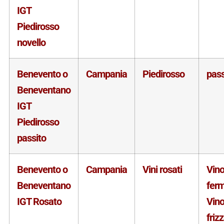
IGT
Piedirosso
novello
Benevento o
Campania
Piedirosso
pass
Beneventano
IGT
Piedirosso
passito
Benevento o
Campania
Vini rosati
Vin
Beneventano
fer
IGT Rosato
Vin
friz