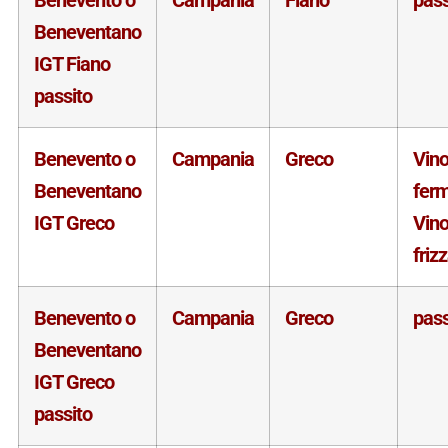
Beneventano
IGT Fiano
passito
Benevento o
Campania
Greco
Vin
Beneventano
fer
IGT Greco
Vin
friz
Benevento o
Campania
Greco
pass
Beneventano
IGT Greco
passito