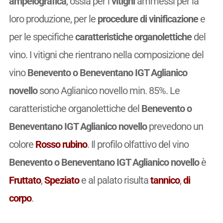
ampelografica
, ossia per i
vitigni
ammessi per la
loro produzione, per le
procedure di vinificazione
e
per le specifiche
caratteristiche organolettiche
del
vino. I vitigni che rientrano nella composizione del
vino
Benevento o Beneventano IGT Aglianico
novello
sono Aglianico novello min. 85%. Le
caratteristiche organolettiche del
Benevento o
Beneventano IGT Aglianico novello
prevedono un
colore
Rosso rubino
. Il profilo olfattivo del vino
Benevento o Beneventano IGT Aglianico novello
è
Fruttato
,
Speziato
e al palato risulta
tannico
,
di
corpo
.