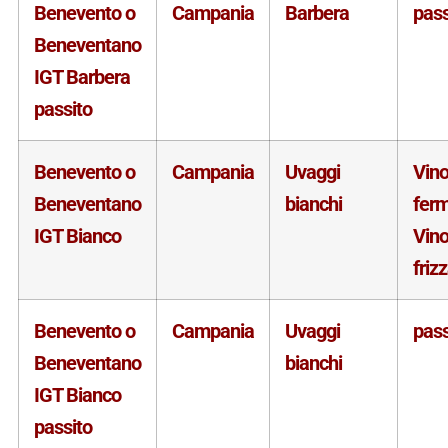
Benevento o
Campania
Barbera
pass
Beneventano
IGT Barbera
passito
Benevento o
Campania
Uvaggi
Vin
Beneventano
bianchi
fer
IGT Bianco
Vin
friz
Benevento o
Campania
Uvaggi
pass
Beneventano
bianchi
IGT Bianco
passito