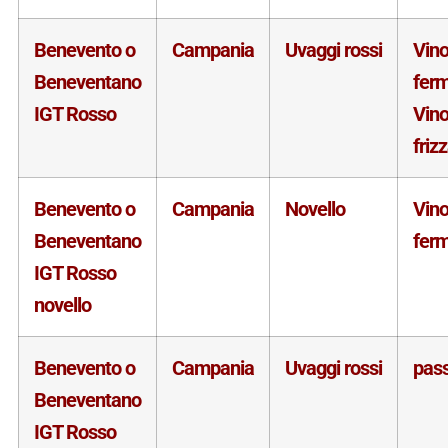
Benevento o
Campania
Uvaggi rossi
Vin
Beneventano
fer
IGT Rosso
Vin
friz
Benevento o
Campania
Novello
Vin
Beneventano
fer
IGT Rosso
novello
Benevento o
Campania
Uvaggi rossi
pass
Beneventano
IGT Rosso