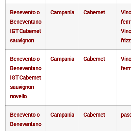
Benevento o
Campania
Cabernet
Vin
Beneventano
fer
IGT Cabernet
Vin
sauvignon
friz
Benevento o
Campania
Cabernet
Vin
Beneventano
fer
IGT Cabernet
sauvignon
novello
Benevento o
Campania
Cabernet
pass
Beneventano