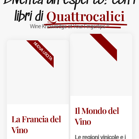
Diventa un esperto! con i
Quattrocalici
libri di
®
Wine Knowledge at Your Fingertips
BESTSELLER
NUOVA USCITA
Il Mondo del
La Francia del
Vino
Vino
Le regioni vinicole e i