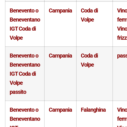
Benevento o
Campania
Coda di
Vin
Beneventano
Volpe
fer
IGT Coda di
Vin
Volpe
friz
Benevento o
Campania
Coda di
pass
Beneventano
Volpe
IGT Coda di
Volpe
passito
Benevento o
Campania
Falanghina
Vin
Beneventano
fer