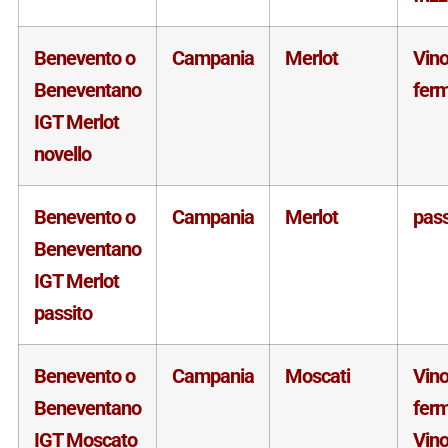
Benevento o
Campania
Merlot
Vin
Beneventano
fer
IGT Merlot
novello
Benevento o
Campania
Merlot
pass
Beneventano
IGT Merlot
passito
Benevento o
Campania
Moscati
Vin
Beneventano
fer
IGT Moscato
Vin