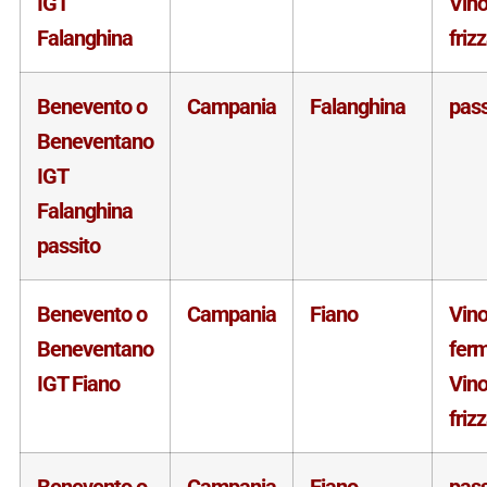
IGT
Vin
Falanghina
friz
Benevento o
Campania
Falanghina
pass
Beneventano
IGT
Falanghina
passito
Benevento o
Campania
Fiano
Vin
Beneventano
fer
IGT Fiano
Vin
friz
Benevento o
Campania
Fiano
pass