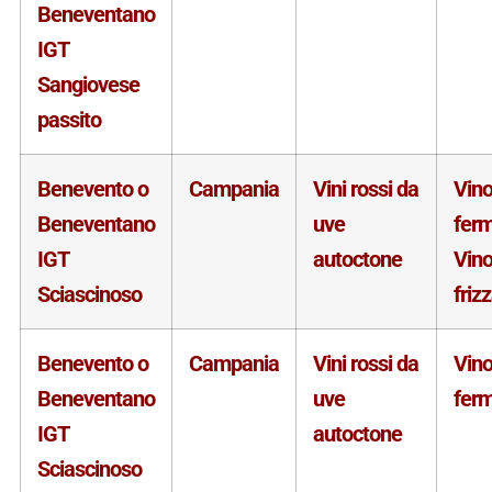
Beneventano
IGT
Sangiovese
passito
Benevento o
Campania
Vini rossi da
Vin
Beneventano
uve
fer
IGT
autoctone
Vin
Sciascinoso
friz
Benevento o
Campania
Vini rossi da
Vin
Beneventano
uve
fer
IGT
autoctone
Sciascinoso