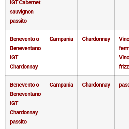
IGT Cabernet
sauvignon
passito
Benevento o
Campania
Chardonnay
Vin
Beneventano
fer
IGT
Vin
Chardonnay
friz
Benevento o
Campania
Chardonnay
pass
Beneventano
IGT
Chardonnay
passito