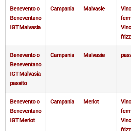
Benevento o
Campania
Malvasie
Vin
Beneventano
fer
IGT Malvasia
Vin
friz
Benevento o
Campania
Malvasie
pass
Beneventano
IGT Malvasia
passito
Benevento o
Campania
Merlot
Vin
Beneventano
fer
IGT Merlot
Vin
friz