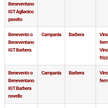
Beneventano
IGT Aglianico
passito
Benevento o
Campania
Barbera
Vin
Beneventano
fer
IGT Barbera
Vin
friz
Benevento o
Campania
Barbera
Vin
Beneventano
fer
IGT Barbera
novello