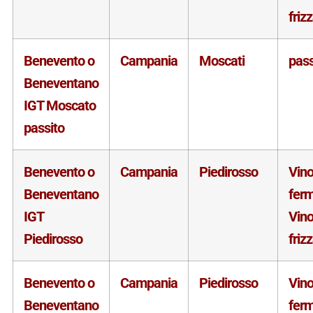
friz
Benevento o
Campania
Moscati
pass
Beneventano
IGT Moscato
passito
Benevento o
Campania
Piedirosso
Vin
Beneventano
fer
IGT
Vin
Piedirosso
friz
Benevento o
Campania
Piedirosso
Vin
Beneventano
fer