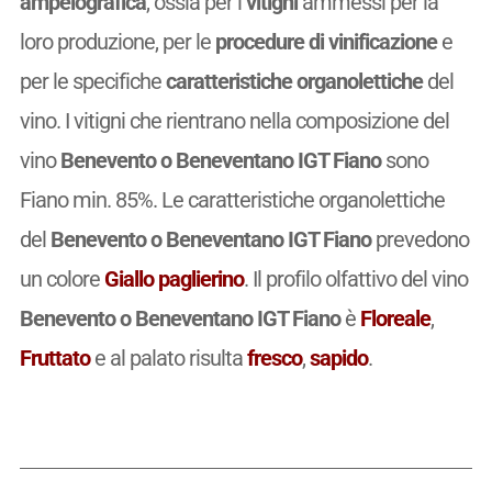
ampelografica
, ossia per i
vitigni
ammessi per la
loro produzione, per le
procedure di vinificazione
e
per le specifiche
caratteristiche organolettiche
del
vino. I vitigni che rientrano nella composizione del
vino
Benevento o Beneventano IGT Fiano
sono
Fiano min. 85%. Le caratteristiche organolettiche
del
Benevento o Beneventano IGT Fiano
prevedono
un colore
Giallo paglierino
. Il profilo olfattivo del vino
Benevento o Beneventano IGT Fiano
è
Floreale
,
Fruttato
e al palato risulta
fresco
,
sapido
.