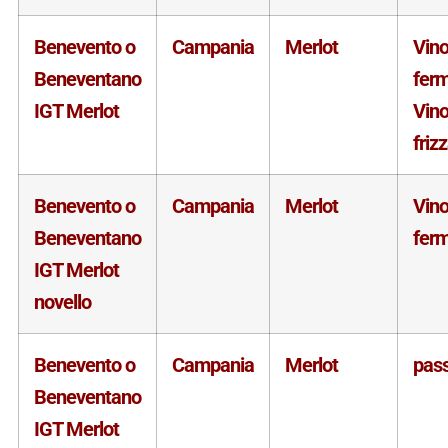
Benevento o
Campania
Merlot
Vin
Beneventano
fer
IGT Merlot
Vin
friz
Benevento o
Campania
Merlot
Vin
Beneventano
fer
IGT Merlot
novello
Benevento o
Campania
Merlot
pass
Beneventano
IGT Merlot