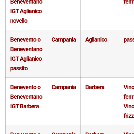
Beneventano
fer
IGT Aglianico
novello
Benevento o
Campania
Aglianico
pass
Beneventano
IGT Aglianico
passito
Benevento o
Campania
Barbera
Vin
Beneventano
fer
IGT Barbera
Vin
friz