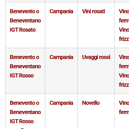
Benevento o
Campania
Vini rosati
Vin
Beneventano
fer
IGT Rosato
Vin
friz
Benevento o
Campania
Uvaggi rossi
Vin
Beneventano
fer
IGT Rosso
Vin
friz
Benevento o
Campania
Novello
Vin
Beneventano
fer
IGT Rosso