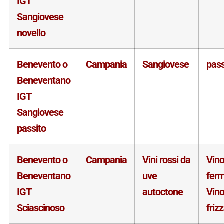
IGT
Sangiovese
novello
Benevento o
Campania
Sangiovese
pass
Beneventano
IGT
Sangiovese
passito
Benevento o
Campania
Vini rossi da
Vin
Beneventano
uve
fer
IGT
autoctone
Vin
Sciascinoso
friz