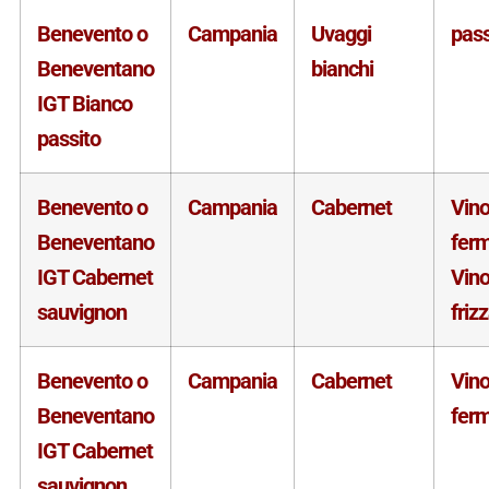
Benevento o
Campania
Uvaggi
pass
Beneventano
bianchi
IGT Bianco
passito
Benevento o
Campania
Cabernet
Vin
Beneventano
fer
IGT Cabernet
Vin
sauvignon
friz
Benevento o
Campania
Cabernet
Vin
Beneventano
fer
IGT Cabernet
sauvignon