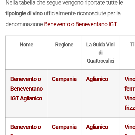
Nella tabella che segue vengono riportate tutte le
tipologie di vino
ufficialmente riconosciute per la
denominazione
Benevento o Beneventano IGT
.
Nome
Regione
La Guida Vini
Ti
di
Quattrocalici
Benevento o
Campania
Aglianico
Vin
Beneventano
fer
IGT Aglianico
Vin
friz
Benevento o
Campania
Aglianico
Vin