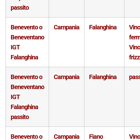
passito
Benevento o
Campania
Falanghina
Vin
Beneventano
fer
IGT
Vin
Falanghina
friz
Benevento o
Campania
Falanghina
pass
Beneventano
IGT
Falanghina
passito
Benevento o
Campania
Fiano
Vin