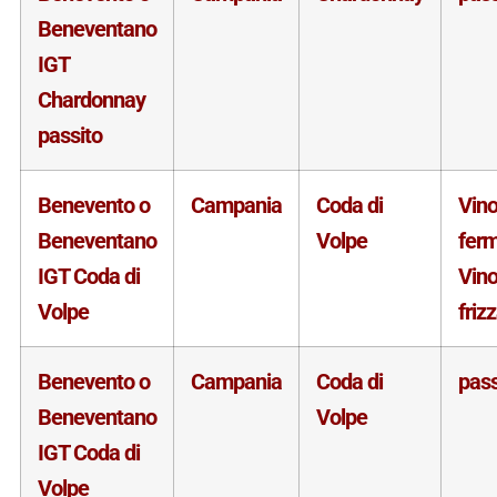
Beneventano
IGT
Chardonnay
passito
Benevento o
Campania
Coda di
Vin
Beneventano
Volpe
fer
IGT Coda di
Vin
Volpe
friz
Benevento o
Campania
Coda di
pass
Beneventano
Volpe
IGT Coda di
Volpe