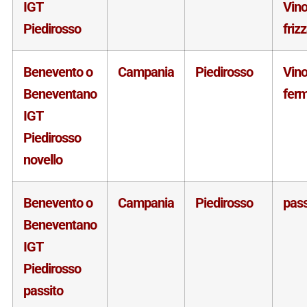
IGT
Vin
Piedirosso
friz
Benevento o
Campania
Piedirosso
Vin
Beneventano
fer
IGT
Piedirosso
novello
Benevento o
Campania
Piedirosso
pass
Beneventano
IGT
Piedirosso
passito