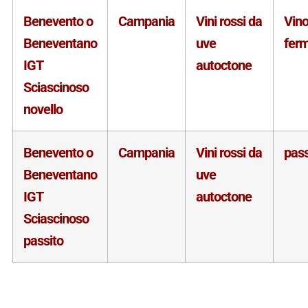
Benevento o
Campania
Vini rossi da
Vin
Beneventano
uve
fer
IGT
autoctone
Sciascinoso
novello
Benevento o
Campania
Vini rossi da
pass
Beneventano
uve
IGT
autoctone
Sciascinoso
passito