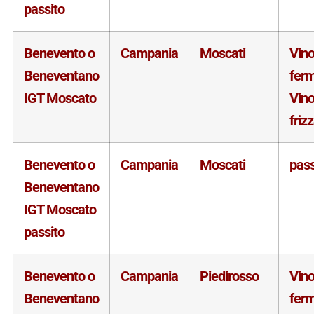
passito
Benevento o
Campania
Moscati
Vin
Beneventano
fer
IGT Moscato
Vin
friz
Benevento o
Campania
Moscati
pass
Beneventano
IGT Moscato
passito
Benevento o
Campania
Piedirosso
Vin
Beneventano
fer