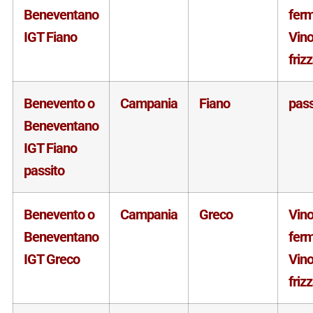
Beneventano
fer
IGT Fiano
Vin
friz
Benevento o
Campania
Fiano
pass
Beneventano
IGT Fiano
passito
Benevento o
Campania
Greco
Vin
Beneventano
fer
IGT Greco
Vin
friz