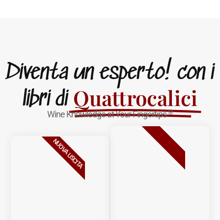
Diventa un esperto! con i
Quattrocalici
libri di
®
Wine Knowledge at Your Fingertips
BESTSELLER
NUOVA USCITA