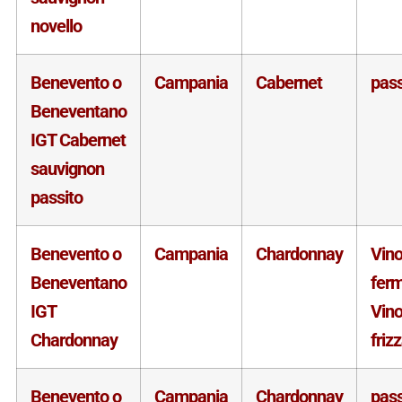
novello
Benevento o
Campania
Cabernet
pass
Beneventano
IGT Cabernet
sauvignon
passito
Benevento o
Campania
Chardonnay
Vin
Beneventano
fer
IGT
Vin
Chardonnay
friz
Benevento o
Campania
Chardonnay
pass