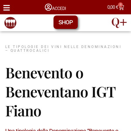
0
0,00
€
ACCEDI
SHOP
LE TIPOLOGIE DEI VINI NELLE DENOMINAZIONI
– QUATTROCALICI
Benevento o
Beneventano IGT
Fiano
Una tipologia della Denominazione “Benevento o