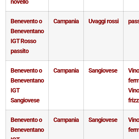
novello
Benevento o
Campania
Uvaggi rossi
pass
Beneventano
IGT Rosso
passito
Benevento o
Campania
Sangiovese
Vin
Beneventano
fer
IGT
Vin
Sangiovese
friz
Benevento o
Campania
Sangiovese
Vin
Beneventano
fer