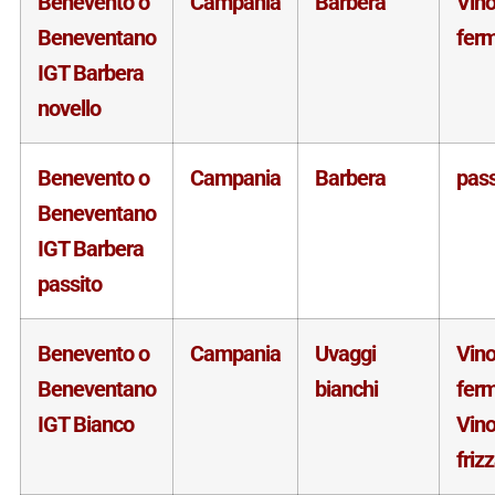
Benevento o
Campania
Barbera
Vin
Beneventano
fer
IGT Barbera
novello
Benevento o
Campania
Barbera
pass
Beneventano
IGT Barbera
passito
Benevento o
Campania
Uvaggi
Vin
Beneventano
bianchi
fer
IGT Bianco
Vin
friz