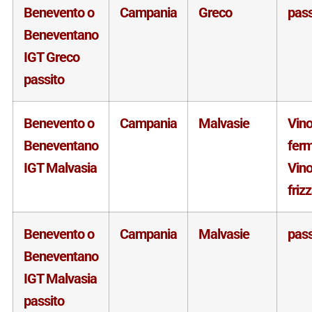
Benevento o
Campania
Greco
pass
Beneventano
IGT Greco
passito
Benevento o
Campania
Malvasie
Vin
Beneventano
fer
IGT Malvasia
Vin
friz
Benevento o
Campania
Malvasie
pass
Beneventano
IGT Malvasia
passito