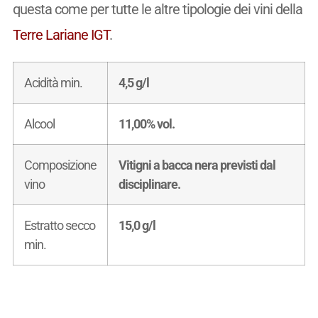
questa come per tutte le altre tipologie dei vini della
Terre Lariane IGT
.
Acidità min.
4,5 g/l
Alcool
11,00% vol.
Composizione
Vitigni a bacca nera previsti dal
vino
disciplinare.
Estratto secco
15,0 g/l
min.