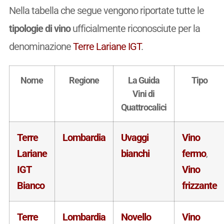
Nella tabella che segue vengono riportate tutte le
tipologie di vino
ufficialmente riconosciute per la
denominazione
Terre Lariane IGT
.
Nome
Regione
La Guida
Tipo
Vini di
Quattrocalici
Terre
Lombardia
Uvaggi
Vino
Lariane
bianchi
fermo
,
IGT
Vino
Bianco
frizzante
Terre
Lombardia
Novello
Vino