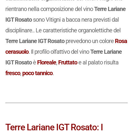
rientrano nella composizione del vino
Terre Lariane
IGT Rosato
sono Vitigni a bacca nera previsti dal
disciplinare.. Le caratteristiche organolettiche del
Terre Lariane IGT Rosato
prevedono un colore
Rosa
cerasuolo
. Il profilo olfattivo del vino
Terre Lariane
IGT Rosato
è
Floreale
,
Fruttato
e al palato risulta
fresco
,
poco tannico
.
Terre Lariane IGT Rosato: I