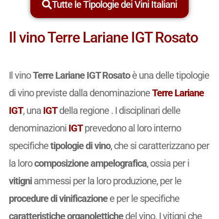
Tutte le Tipologie dei Vini Italiani
Il vino Terre Lariane IGT Rosato
Il vino
Terre Lariane IGT Rosato
è una delle tipologie
di vino previste dalla denominazione
Terre Lariane
IGT
, una
IGT
della regione . I disciplinari delle
denominazioni
IGT
prevedono al loro interno
specifiche
tipologie di vino
, che si caratterizzano per
la loro
composizione ampelografica
, ossia per i
vitigni
ammessi per la loro produzione, per le
procedure di vinificazione
e per le specifiche
caratteristiche organolettiche
del vino. I vitigni che