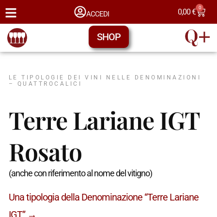
0
0,00
€
ACCEDI
SHOP
LE TIPOLOGIE DEI VINI NELLE DENOMINAZIONI
– QUATTROCALICI
Terre Lariane IGT
Rosato
(anche con riferimento al nome del vitigno)
Una tipologia della Denominazione “Terre Lariane
IGT” →