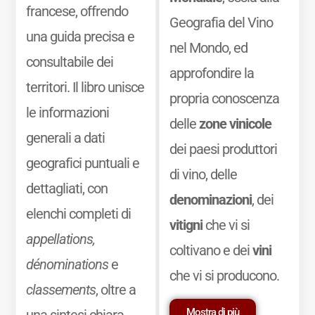
francese, offrendo
Geografia del Vino
una guida precisa e
nel Mondo, ed
consultabile dei
approfondire la
territori. Il libro unisce
propria conoscenza
le informazioni
delle
zone vinicole
generali a dati
dei paesi produttori
geografici puntuali e
di vino, delle
dettagliati, con
denominazioni
, dei
elenchi completi di
vitigni
che vi si
appellations,
coltivano e dei
vini
dénominations
e
che vi si producono.
classements
, oltre a
Mostra di più
una sintesi chiara