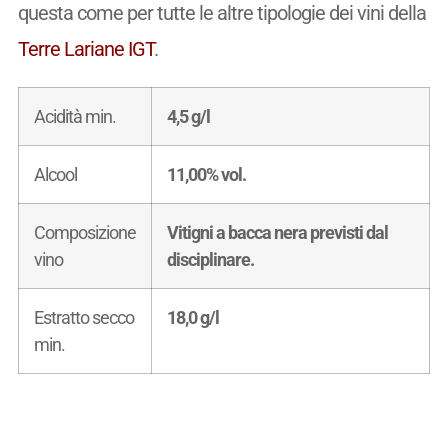
questa come per tutte le altre tipologie dei vini della
Terre Lariane IGT
.
Acidità min.
4,5 g/l
Alcool
11,00% vol.
Composizione
Vitigni a bacca nera previsti dal
vino
disciplinare.
Estratto secco
18,0 g/l
min.