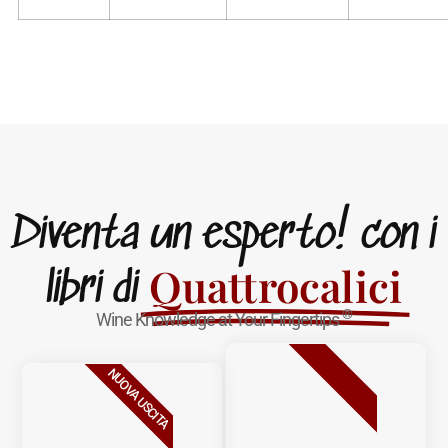
Diventa un esperto! con i
Quattrocalici
libri di
®
Wine Knowledge at Your Fingertips
BESTSELLER
NUOVA USCITA