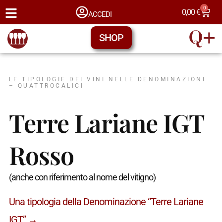
0
0,00
€
ACCEDI
SHOP
LE TIPOLOGIE DEI VINI NELLE DENOMINAZIONI
– QUATTROCALICI
Terre Lariane IGT
Rosso
(anche con riferimento al nome del vitigno)
Una tipologia della Denominazione “Terre Lariane
IGT” →