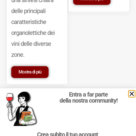
delle principali
caratteristiche
organolettiche dei
vini delle diverse
zone.
Mostra di più
Entra a far parte
della nostra community!
© 2011-2025 Marcello Leder. All rights reserved. | ® Quattrocalici
Crea subito il tuo account
Marchio Reg. | P.IVA 03921390245