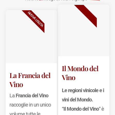
BESTSELLER
NUOVA USCITA
Il Mondo del
La Francia del
Vino
Vino
Le regioni vinicole e i
La
Francia del Vino
vini del Mondo.
raccoglie in un unico
“
Il Mondo del Vino
” è
volume tutte le