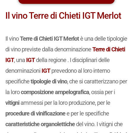
Il vino Terre di Chieti IGT Merlot
Il vino
Terre di Chieti IGT Merlot
è una delle tipologie
di vino previste dalla denominazione
Terre di Chieti
IGT
, una
IGT
della regione . I disciplinari delle
denominazioni
IGT
prevedono al loro interno
specifiche
tipologie di vino
, che si caratterizzano per
la loro
composizione ampelografica
, ossia per i
vitigni
ammessi per la loro produzione, per le
procedure di vinificazione
e per le specifiche
caratteristiche organolettiche
del vino. I vitigni che