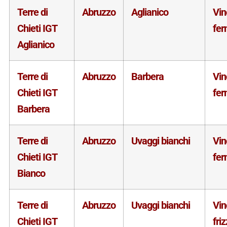
Terre di
Abruzzo
Aglianico
Vin
Chieti IGT
fe
Aglianico
Terre di
Abruzzo
Barbera
Vin
Chieti IGT
fe
Barbera
Terre di
Abruzzo
Uvaggi bianchi
Vin
Chieti IGT
fe
Bianco
Terre di
Abruzzo
Uvaggi bianchi
Vin
Chieti IGT
fri