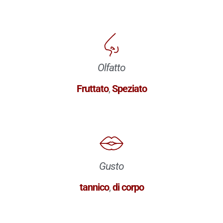
Olfatto
Fruttato
,
Speziato
Gusto
tannico
,
di corpo