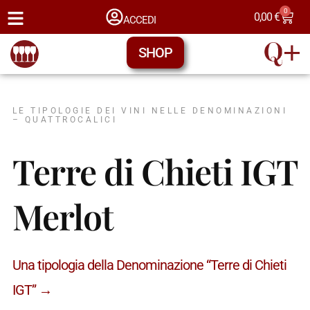
0
0,00
€
ACCEDI
SHOP
LE TIPOLOGIE DEI VINI NELLE DENOMINAZIONI
– QUATTROCALICI
Terre di Chieti IGT
Merlot
Una tipologia della Denominazione “Terre di Chieti
IGT” →