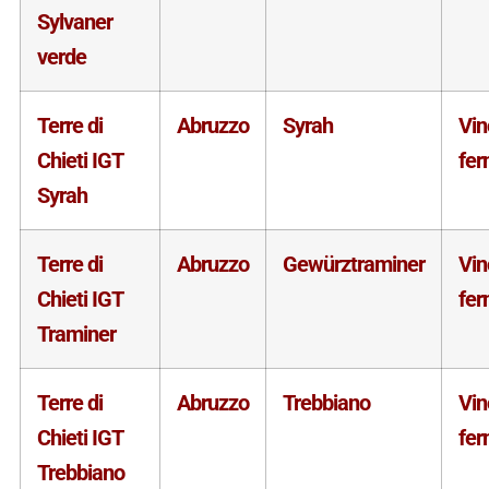
Sylvaner
verde
Terre di
Abruzzo
Syrah
Vin
Chieti IGT
fe
Syrah
Terre di
Abruzzo
Gewürztraminer
Vin
Chieti IGT
fe
Traminer
Terre di
Abruzzo
Trebbiano
Vin
Chieti IGT
fe
Trebbiano