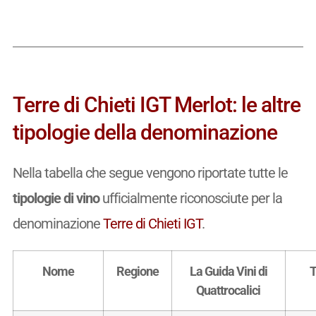
Terre di Chieti IGT Merlot: le altre
tipologie della denominazione
Nella tabella che segue vengono riportate tutte le
tipologie di vino
ufficialmente riconosciute per la
denominazione
Terre di Chieti IGT
.
Nome
Regione
La Guida Vini di
T
Quattrocalici