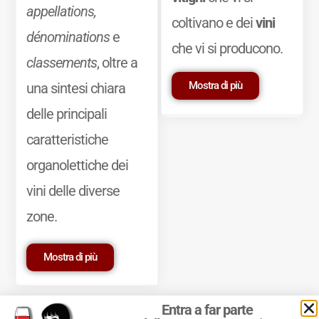
appellations,
coltivano e dei
vini
dénominations
e
che vi si producono.
classements
, oltre a
Mostra di più
una sintesi chiara
delle principali
caratteristiche
organolettiche dei
vini delle diverse
zone.
Mostra di più
Entra a far parte