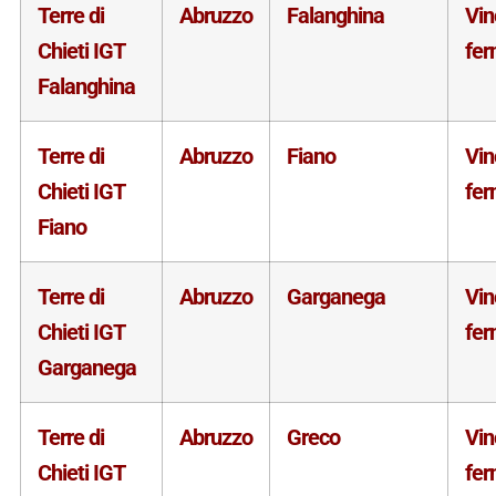
Terre di
Abruzzo
Falanghina
Vin
Chieti IGT
fe
Falanghina
Terre di
Abruzzo
Fiano
Vin
Chieti IGT
fe
Fiano
Terre di
Abruzzo
Garganega
Vin
Chieti IGT
fe
Garganega
Terre di
Abruzzo
Greco
Vin
Chieti IGT
fe