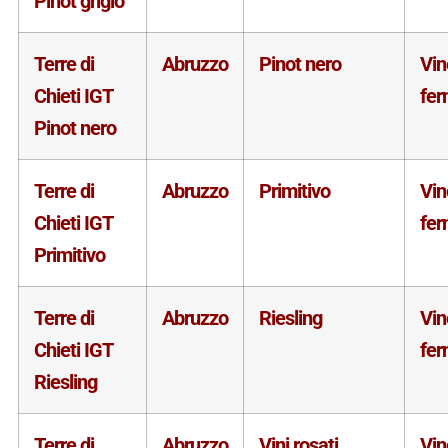
Pinot grigio
Terre di
Abruzzo
Pinot nero
Vin
Chieti IGT
fe
Pinot nero
Terre di
Abruzzo
Primitivo
Vin
Chieti IGT
fe
Primitivo
Terre di
Abruzzo
Riesling
Vin
Chieti IGT
fe
Riesling
Terre di
Abruzzo
Vini rosati
Vin