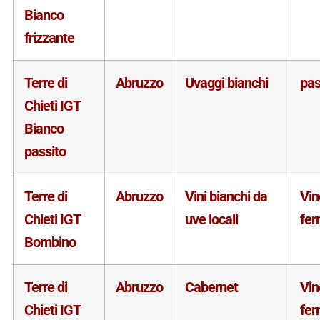
Bianco
frizzante
Terre di
Abruzzo
Uvaggi bianchi
pas
Chieti IGT
Bianco
passito
Terre di
Abruzzo
Vini bianchi da
Vin
Chieti IGT
uve locali
fe
Bombino
Terre di
Abruzzo
Cabernet
Vin
Chieti IGT
fe