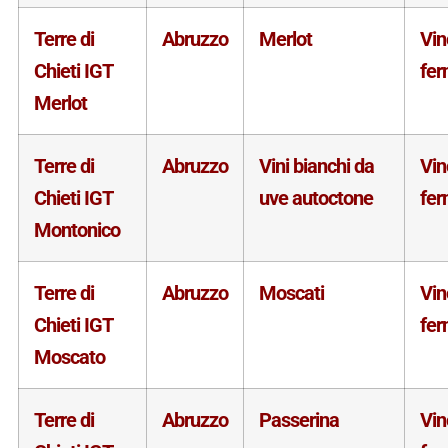
Terre di
Abruzzo
Merlot
Vin
Chieti IGT
fe
Merlot
Terre di
Abruzzo
Vini bianchi da
Vin
Chieti IGT
uve autoctone
fe
Montonico
Terre di
Abruzzo
Moscati
Vin
Chieti IGT
fe
Moscato
Terre di
Abruzzo
Passerina
Vin