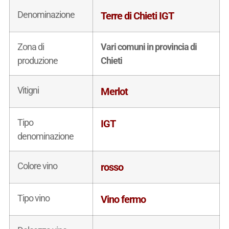
Denominazione
Terre di Chieti IGT
Zona di
Vari comuni in provincia di
produzione
Chieti
Vitigni
Merlot
Tipo
IGT
denominazione
Colore vino
rosso
Tipo vino
Vino fermo