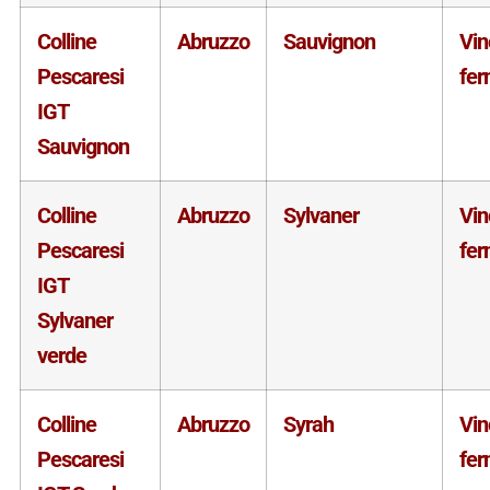
Colline
Abruzzo
Sauvignon
Vin
Pescaresi
fe
IGT
Sauvignon
Colline
Abruzzo
Sylvaner
Vin
Pescaresi
fe
IGT
Sylvaner
verde
Colline
Abruzzo
Syrah
Vin
Pescaresi
fe