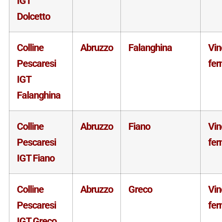
IGT
Dolcetto
Colline
Abruzzo
Falanghina
Vin
Pescaresi
fe
IGT
Falanghina
Colline
Abruzzo
Fiano
Vin
Pescaresi
fe
IGT Fiano
Colline
Abruzzo
Greco
Vin
Pescaresi
fe
IGT Greco