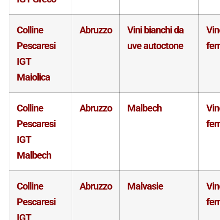
Colline
Abruzzo
Vini bianchi da
Vin
Pescaresi
uve autoctone
fe
IGT
Maiolica
Colline
Abruzzo
Malbech
Vin
Pescaresi
fe
IGT
Malbech
Colline
Abruzzo
Malvasie
Vin
Pescaresi
fe
IGT