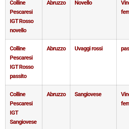
Colline
Abruzzo
Novello
Vin
Pescaresi
fe
IGT Rosso
novello
Colline
Abruzzo
Uvaggi rossi
pas
Pescaresi
IGT Rosso
passito
Colline
Abruzzo
Sangiovese
Vin
Pescaresi
fe
IGT
Sangiovese