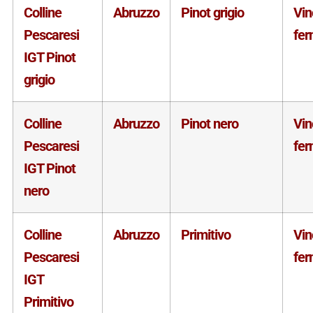
Colline
Abruzzo
Pinot grigio
Vin
Pescaresi
fe
IGT Pinot
grigio
Colline
Abruzzo
Pinot nero
Vin
Pescaresi
fe
IGT Pinot
nero
Colline
Abruzzo
Primitivo
Vin
Pescaresi
fe
IGT
Primitivo