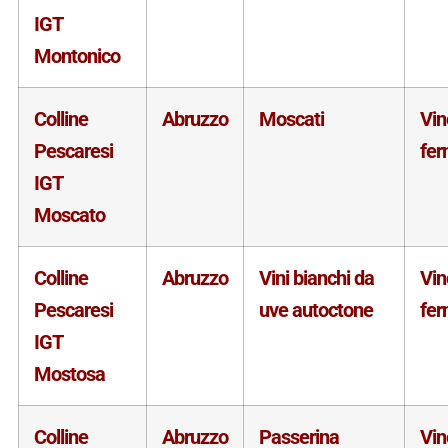
IGT
Montonico
Colline
Abruzzo
Moscati
Vin
Pescaresi
fe
IGT
Moscato
Colline
Abruzzo
Vini bianchi da
Vin
Pescaresi
uve autoctone
fe
IGT
Mostosa
Colline
Abruzzo
Passerina
Vin