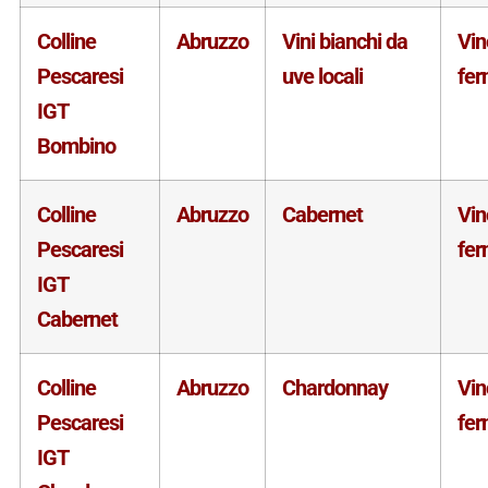
Colline
Abruzzo
Vini bianchi da
Vin
Pescaresi
uve locali
fe
IGT
Bombino
Colline
Abruzzo
Cabernet
Vin
Pescaresi
fe
IGT
Cabernet
Colline
Abruzzo
Chardonnay
Vin
Pescaresi
fe
IGT