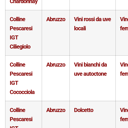
Chardonnay
Colline
Abruzzo
Vini rossi da uve
Vin
Pescaresi
locali
fe
IGT
Ciliegiolo
Colline
Abruzzo
Vini bianchi da
Vin
Pescaresi
uve autoctone
fe
IGT
Cococciola
Colline
Abruzzo
Dolcetto
Vin
Pescaresi
fe