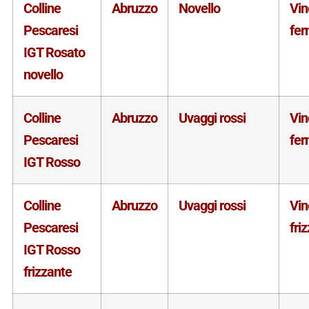
Colline
Abruzzo
Novello
Vin
Pescaresi
fe
IGT Rosato
novello
Colline
Abruzzo
Uvaggi rossi
Vin
Pescaresi
fe
IGT Rosso
Colline
Abruzzo
Uvaggi rossi
Vin
Pescaresi
fri
IGT Rosso
frizzante