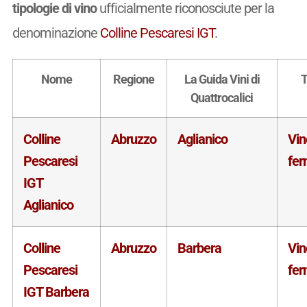
tipologie di vino
ufficialmente riconosciute per la
denominazione
Colline Pescaresi IGT
.
Nome
Regione
La Guida Vini di
T
Quattrocalici
Colline
Abruzzo
Aglianico
Vin
Pescaresi
fe
IGT
Aglianico
Colline
Abruzzo
Barbera
Vin
Pescaresi
fe
IGT Barbera