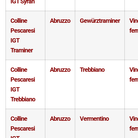
IGT Syrah
Colline
Abruzzo
Gewürztraminer
Vin
Pescaresi
fe
IGT
Traminer
Colline
Abruzzo
Trebbiano
Vin
Pescaresi
fe
IGT
Trebbiano
Colline
Abruzzo
Vermentino
Vin
Pescaresi
fe