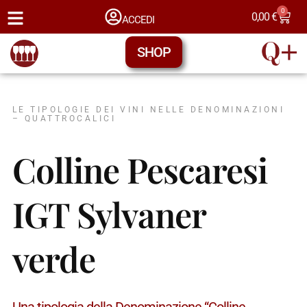
0
0,00
€
ACCEDI
SHOP
LE TIPOLOGIE DEI VINI NELLE DENOMINAZIONI
– QUATTROCALICI
Colline Pescaresi
IGT Sylvaner
verde
Una tipologia della Denominazione “Colline