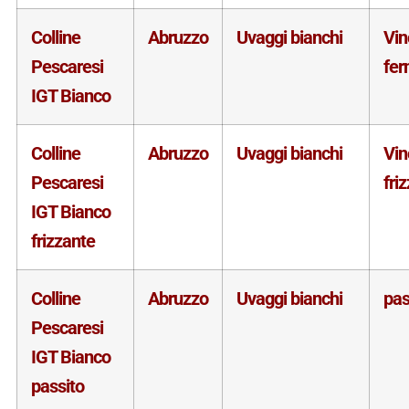
Colline
Abruzzo
Uvaggi bianchi
Vin
Pescaresi
fe
IGT Bianco
Colline
Abruzzo
Uvaggi bianchi
Vin
Pescaresi
fri
IGT Bianco
frizzante
Colline
Abruzzo
Uvaggi bianchi
pas
Pescaresi
IGT Bianco
passito