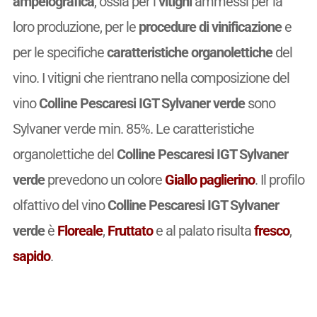
ampelografica
, ossia per i
vitigni
ammessi per la
loro produzione, per le
procedure di vinificazione
e
per le specifiche
caratteristiche organolettiche
del
vino. I vitigni che rientrano nella composizione del
vino
Colline Pescaresi IGT Sylvaner verde
sono
Sylvaner verde min. 85%. Le caratteristiche
organolettiche del
Colline Pescaresi IGT Sylvaner
verde
prevedono un colore
Giallo paglierino
. Il profilo
olfattivo del vino
Colline Pescaresi IGT Sylvaner
verde
è
Floreale
,
Fruttato
e al palato risulta
fresco
,
sapido
.