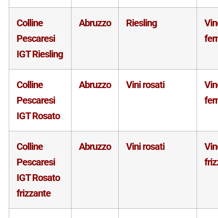
Colline
Abruzzo
Riesling
Vin
Pescaresi
fe
IGT Riesling
Colline
Abruzzo
Vini rosati
Vin
Pescaresi
fe
IGT Rosato
Colline
Abruzzo
Vini rosati
Vin
Pescaresi
fri
IGT Rosato
frizzante