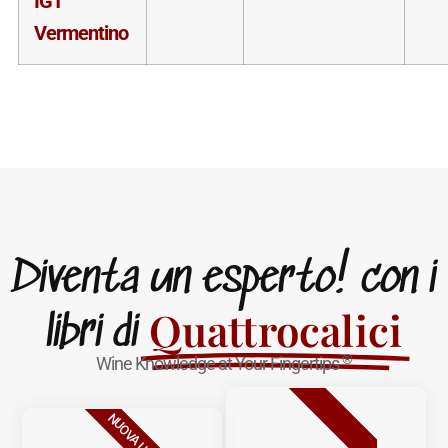
IGT
Vermentino
Diventa un esperto! con i
Quattrocalici
libri di
®
Wine Knowledge at Your Fingertips
BESTSELLER
NUOVA USCITA