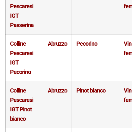
Pescaresi
fe
IGT
Passerina
Colline
Abruzzo
Pecorino
Vin
Pescaresi
fe
IGT
Pecorino
Colline
Abruzzo
Pinot bianco
Vin
Pescaresi
fe
IGT Pinot
bianco