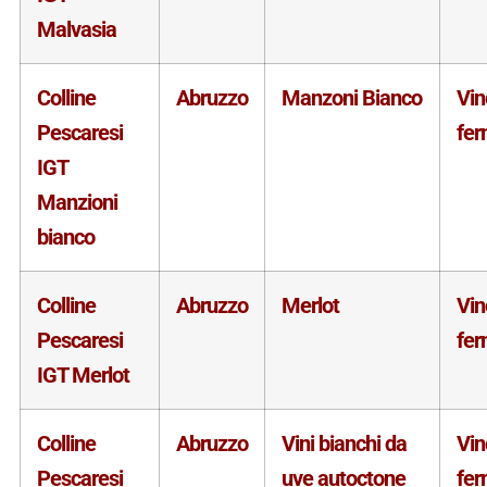
Malvasia
Colline
Abruzzo
Manzoni Bianco
Vin
Pescaresi
fe
IGT
Manzioni
bianco
Colline
Abruzzo
Merlot
Vin
Pescaresi
fe
IGT Merlot
Colline
Abruzzo
Vini bianchi da
Vin
Pescaresi
uve autoctone
fe