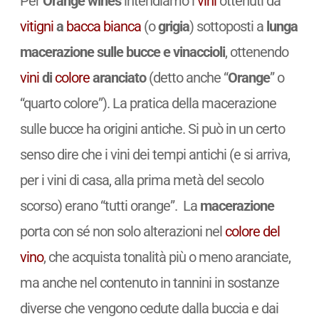
Per
Orange wines
intendiamo i
vini
ottenuti da
vitigni
a
bacca bianca
(o
grigia
) sottoposti a
lunga
macerazione sulle bucce e vinaccioli
, ottenendo
vini
di
colore
aranciato
(detto anche “
Orange
” o
“quarto colore”). La pratica della macerazione
sulle bucce ha origini antiche. Si può in un certo
senso dire che i vini dei tempi antichi (e si arriva,
per i vini di casa, alla prima metà del secolo
scorso) erano “tutti orange”. La
macerazione
porta con sé non solo alterazioni nel
colore del
vino
, che acquista tonalità più o meno aranciate,
ma anche nel contenuto in tannini in sostanze
diverse che vengono cedute dalla buccia e dai