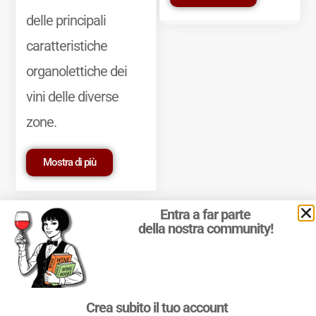
delle principali
caratteristiche
organolettiche dei
vini delle diverse
zone.
Mostra di più
Entra a far parte
della nostra community!
© 2011-2025 Marcello Leder. All rights reserved. | ® Quattrocalici
Crea subito il tuo account
Marchio Reg. | P.IVA 03921390245