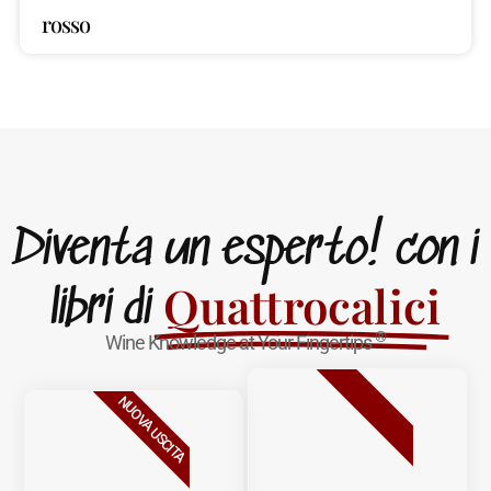
rosso
Diventa un esperto! con i
Quattrocalici
libri di
®
Wine Knowledge at Your Fingertips
BESTSELLER
NUOVA USCITA