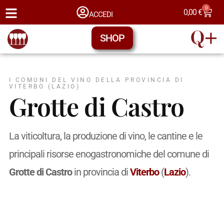
0
0,00
€
ACCEDI
SHOP
I COMUNI DEL VINO DELLA PROVINCIA DI
VITERBO (LAZIO)
Grotte di Castro
La viticoltura, la produzione di vino, le cantine e le
principali risorse enogastronomiche del comune di
Grotte di Castro
in provincia di
Viterbo
(
Lazio
).