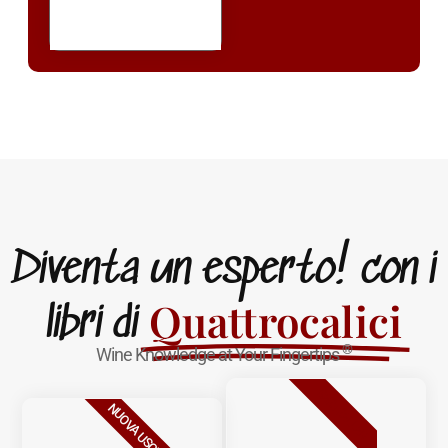
Diventa un esperto! con i
Quattrocalici
libri di
®
Wine Knowledge at Your Fingertips
BESTSELLER
NUOVA USCITA